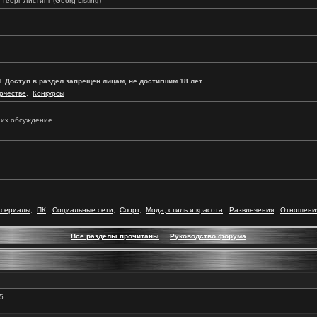
 Георг Листинг (Georg Listing)
l.
Доступ в раздел запрещен лицам, не достигшим 18 лет
рчестве
,
Конкурсы
и их обсуждение
 сериалы
,
ПК
,
Социальные сети
,
Спорт
,
Мода, стиль и красота
,
Развлечения
,
Отношения
Все разделы прочитаны
Руководство форума
5.