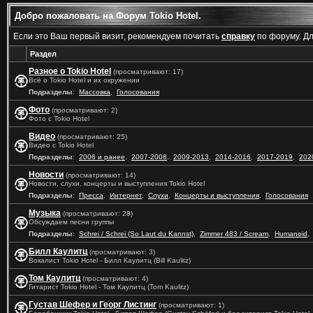
Добро пожаловать на Форум Tokio Hotel.
Если это Ваш первый визит, рекомендуем почитать
справку
по форуму. Д
Раздел
Разное о Tokio Hotel
(просматривают: 17)
Всё о Tokio Hotel и их окружении
Подразделы
:
Массовка
,
Голосования
Фото
(просматривают: 2)
Фото с Tokio Hotel
Видео
(просматривают: 25)
Видео с Tokio Hotel
Подразделы
:
2006 и ранее
,
2007-2008
,
2009-2013
,
2014-2016
,
2017-2019
,
202
Новости
(просматривают: 14)
Новости, слухи, концерты и выступления Tokio Hotel
Подразделы
:
Пресса
,
Интернет
,
Слухи
,
Концерты и выступления
,
Голосования
Музыка
(просматривают: 28)
Обсуждаем песни группы
Подразделы
:
Schrei / Schrei (So Laut du Kannst)
,
Zimmer 483 / Scream
,
Humanoid
,
Билл Каулитц
(просматривают: 3)
Вокалист Tokio Hotel - Билл Каулитц (Bill Kaulitz)
Том Каулитц
(просматривают: 4)
Гитарист Tokio Hotel - Том Каулитц (Tom Kaulitz)
Густав Шефер и Георг Листинг
(просматривают: 1)