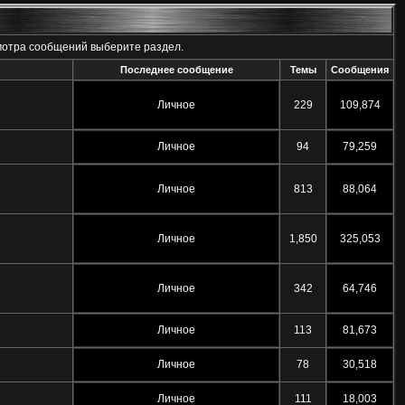
мотра сообщений выберите раздел.
Последнее сообщение
Темы
Сообщения
Личное
229
109,874
Личное
94
79,259
Личное
813
88,064
Личное
1,850
325,053
Личное
342
64,746
Личное
113
81,673
Личное
78
30,518
Личное
111
18,003