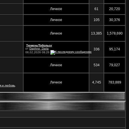
Личное
61
20,720
Личное
105
30,376
Личное
13,385
1,578,690
Тюмень/Тобольск
от
Daphne_Daria
336
95,174
06.02.2026
08:26
Личное
534
79,027
Личное
4,745
783,889
 и любовь
,