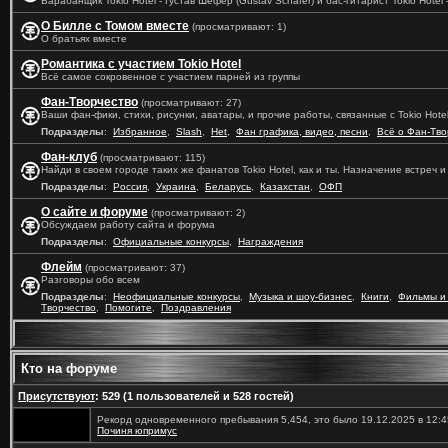
Барабанщик Tokio Hotel - Густав Шефер (Gustav Schäfer) и бас-гитарист Tokio Hotel -
О Билле с Томом вместе
(просматривают: 1)
О братьях вместе
Романтика с участием Tokio Hotel
Всё самое сокровенное с участием парней из группы
Фан-Творчество
(просматривают: 27)
Ваши фан-фики, стихи, рисунки, аватары, и прочие работы, связанные с Tokio Hote
Подразделы
:
Избранное
,
Slash
,
Het
,
Фан графика, видео, песни
,
Всё о Фан-Тво
Фан-клуб
(просматривают: 115)
Найди в своем городе таких же фанатов Tokio Hotel, как и ты. Назначение встреч 
Подразделы
:
Россия
,
Украина
,
Беларусь
,
Казахстан
,
ОФП
О сайте и форуме
(просматривают: 2)
Обсуждаем работу сайта и форума
Подразделы
:
Официальные конкурсы
,
Награждения
Флейм
(просматривают: 37)
Разговоры обо всем
Подразделы
:
Неофициальные конкурсы
,
Музыка и шоу-бизнес
,
Книги
,
Фильмы и
Творчество
,
Помогите
,
Поздравления
Кто на форуме
Присутствуют
: 529 (1 пользователей и 528 гостей)
Рекорд одновременного пребывания 5,454, это было 19.12.2025 в 12:4
Починя юпримус