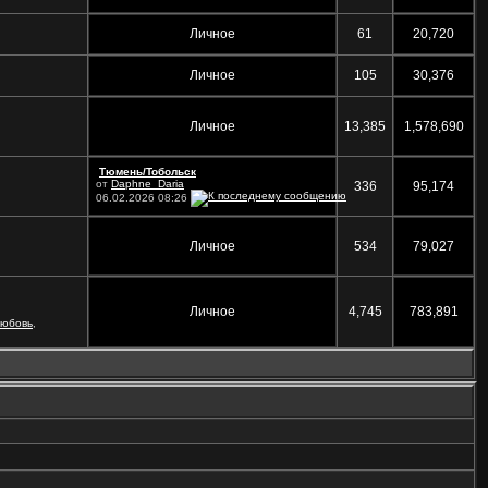
Личное
61
20,720
Личное
105
30,376
Личное
13,385
1,578,690
Тюмень/Тобольск
от
Daphne_Daria
336
95,174
06.02.2026
08:26
Личное
534
79,027
Личное
4,745
783,891
любовь
,