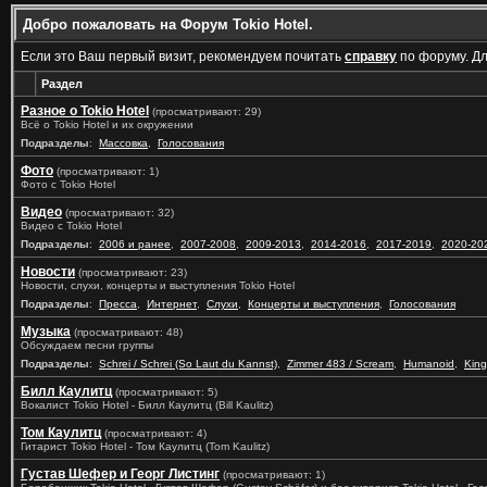
Добро пожаловать на Форум Tokio Hotel.
Если это Ваш первый визит, рекомендуем почитать
справку
по форуму. Д
Раздел
Разное о Tokio Hotel
(просматривают: 29)
Всё о Tokio Hotel и их окружении
Подразделы
:
Массовка
,
Голосования
Фото
(просматривают: 1)
Фото с Tokio Hotel
Видео
(просматривают: 32)
Видео с Tokio Hotel
Подразделы
:
2006 и ранее
,
2007-2008
,
2009-2013
,
2014-2016
,
2017-2019
,
2020-20
Новости
(просматривают: 23)
Новости, слухи, концерты и выступления Tokio Hotel
Подразделы
:
Пресса
,
Интернет
,
Слухи
,
Концерты и выступления
,
Голосования
Музыка
(просматривают: 48)
Обсуждаем песни группы
Подразделы
:
Schrei / Schrei (So Laut du Kannst)
,
Zimmer 483 / Scream
,
Humanoid
,
King
Билл Каулитц
(просматривают: 5)
Вокалист Tokio Hotel - Билл Каулитц (Bill Kaulitz)
Том Каулитц
(просматривают: 4)
Гитарист Tokio Hotel - Том Каулитц (Tom Kaulitz)
Густав Шефер и Георг Листинг
(просматривают: 1)