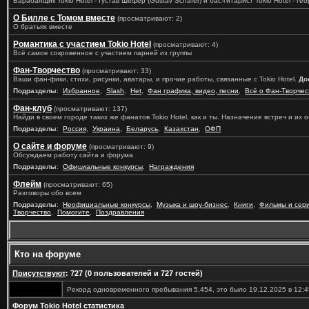
Барабанщик Tokio Hotel - Густав Шефер (Gustav Schäfer) и бас-гитарист Tokio Hotel - Геор
О Билле с Томом вместе
(просматривают: 2)
О братьях вместе
Романтика с участием Tokio Hotel
(просматривают: 4)
Всё самое сокровенное с участием парней из группы
Фан-Творчество
(просматривают: 33)
Ваши фан-фики, стихи, рисунки, аватары, и прочие работы, связанные с Tokio Hotel.
До
Подразделы
:
Избранное
,
Slash
,
Het
,
Фан графика, видео, песни
,
Всё о Фан-Творчес
Фан-клуб
(просматривают: 137)
Найди в своем городе таких же фанатов Tokio Hotel, как и ты. Назначение встреч и их
Подразделы
:
Россия
,
Украина
,
Беларусь
,
Казахстан
,
ОФП
О сайте и форуме
(просматривают: 9)
Обсуждаем работу сайта и форума
Подразделы
:
Официальные конкурсы
,
Награждения
Флейм
(просматривают: 65)
Разговоры обо всем
Подразделы
:
Неофициальные конкурсы
,
Музыка и шоу-бизнес
,
Книги
,
Фильмы и сер
Творчество
,
Помогите
,
Поздравления
Кто на форуме
Присутствуют
: 727 (0 пользователей и 727 гостей)
Рекорд одновременного пребывания 5,454, это было 19.12.2025 в 12:4
Форум Tokio Hotel статистика