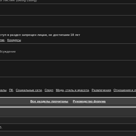
г Листинг (Georg Listing)
ступ в раздел запрещен лицам, не достигшим 18 лет
тве
,
Конкурсы
 обсуждение
иалы
,
ПК
,
Социальные сети
,
Спорт
,
Мода, стиль и красота
,
Развлечения
,
Отношения и 
Все разделы прочитаны
Руководство форума
5.