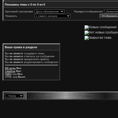
Показаны темы с 0 по 0 из 0
Критерий сортировки
Порядок отображения
Показать
Ваши права в разделе
Вы
не можете
создавать темы
Вы
не можете
отвечать на сообщения
Вы
не можете
прикреплять файлы
Вы
не можете
редактировать сообщения
BB коды
Вкл.
Смайлы
Вкл.
[IMG]
код
Вкл.
HTML код
Выкл.