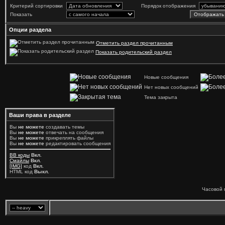
Критерий сортировки
Порядок отображения
Показать
Опции раздела
Отметить раздел прочитанным
Показать родительский раздел
Новые сообщения
Нет новых сообщений
Тема закрыта
Ваши права в разделе
Вы
не можете
создавать темы
Вы
не можете
отвечать на сообщения
Вы
не можете
прикреплять файлы
Вы
не можете
редактировать сообщения
BB коды
Вкл.
Смайлы
Вкл.
[IMG]
код
Вкл.
HTML код
Выкл.
Часовой 