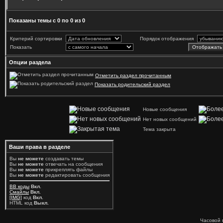
Показаны темы с 0 по 0 из 0
Критерий сортировки
Порядок отображения
Показать
Опции раздела
Отметить раздел прочитанным
Показать родительский раздел
Новые сообщения
Нет новых сообщений
Тема закрыта
Ваши права в разделе
Вы
не можете
создавать темы
Вы
не можете
отвечать на сообщения
Вы
не можете
прикреплять файлы
Вы
не можете
редактировать сообщения
BB коды
Вкл.
Смайлы
Вкл.
[IMG]
код
Вкл.
HTML код
Выкл.
Часовой 