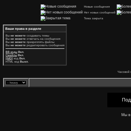
Новые сообщения
Нет новых сообщений
Тема закрыта
Ваши права в разделе
Вы
не можете
создавать темы
Вы
не можете
отвечать на сообщения
Вы
не можете
прикреплять файлы
Вы
не можете
редактировать сообщения
BB коды
Вкл.
Смайлы
Вкл.
[IMG]
код
Вкл.
HTML код
Выкл.
Часовой 
Под
Мы в