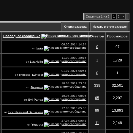
Страница 1 из 2
1
2
>
Опции раздела
Искать в этом разделе
Последнее сообщение
Ответов
Просмотров
06.05.2014
14:34
0
97
от
kaka
11.02.2009
20:16
1
1,728
от
LizaHeilig
01.07.2024
06:54
0
1
от
princess_twincest
10.08.2019
23:57
339
32,501
от
Февраль
10.04.2018
08:06
65
2,207
от
Evil Panda
17.08.2015
05:38
89
13,893
от
Scentless and Senseless
27.04.2015
00:46
11
2,148
от
Yogueta