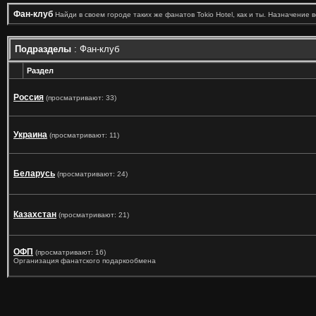
Фан-клуб
Найди в своем городе таких же фанатов Tokio Hotel, как и ты. Назначение 
Подразделы
: Фан-клуб
Раздел
Россия
(просматривают: 33)
Украина
(просматривают: 11)
Беларусь
(просматривают: 24)
Казахстан
(просматривают: 21)
ОФП
(просматривают: 16)
Организация фанатского подаркообмена