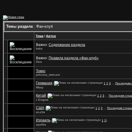
Темы раздела
: Фан-клуб
Тема
/
Автор
Важно:
Содержание раздела
kaka
Важно:
Правила раздела «Фан-клуб»
Diva
Токио
princess_twincest
Германия
(
1
2
3
...
Последняя 
Missy
Китай
(
1
2
3
...
Последняя стра
L'Enigme
США
(
1
2
3
...
Последняя стран
аLеSя
Израиль
(
1
2
)
aya4ka