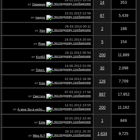
28.01.2015
16:28
14
353
от
Окамжик
15.01.2015
22:59
87
5,439
от
magne
26.03.2014
00:11
2
188
от
Хён
24.01.2014
20:04
5
154
от
Язва
16.11.2012
00:54
200
11,889
от
Kori92
14.06.2012
01:08
30
2,098
от
Token.
22.04.2012
18:38
126
7,709
от
Ksiu
07.03.2012
17:56
887
17,952
от
Свитэра
12.01.2012
23:55
200
11,162
от
А мне бы в небо...
10.01.2012
22:40
1
849
от
Eirlis
29.10.2011
20:35
1,634
9,725
от
Miss N.Y