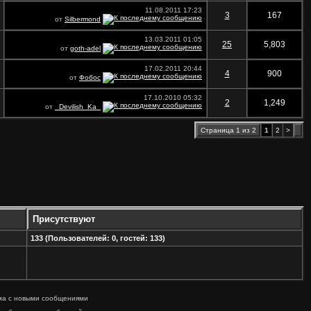
11.08.2011
17:23
3
167
от
Silbermond
13.03.2011
01:05
25
5,803
от
goth-adel
17.02.2011
20:44
4
900
от
Фобос
17.10.2010
05:32
2
1,249
от
_Devilish_Ka_
Страница 1 из 2
1
2
>
Присутствуют
133 (Пользователей: 0, гостей: 133)
ма с новыми сообщениями