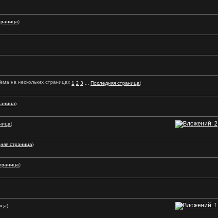
траница
)
1
2
3
...
Последняя страница
)
раница
)
ница
)
няя страница
)
траница
)
ица
)