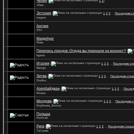
Чехия
(
1
2
)
-Юки-
Эстония
(
1
2
3
...
Последняя с
magne
Англия
Хён
Магдебург
Язва
Перепись городов: Откуда вы приехали на концерт?
(
kgasa
Италия
(
1
2
3
...
Последняя ст
Mango
Литва
(
1
2
3
...
Последняя стра
Grellou
Азербайджан
(
1
2
3
...
Послед
Инара
Молдова
(
1
2
3
...
Последняя с
Клубника_Билла
Польша
Kimm'ah
Рига
(
1
2
3
...
Последняя стран
Татсуми