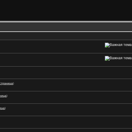
страница
)
ница
)
ица
)