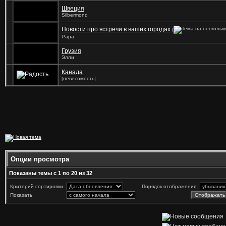
Швеция
Silbermond
Новости про встречи в ваших городах
(
Papa
Грузия
Элли
Канада
[невесомость]
Опции просмотра
Показаны темы с 1 по 20 из 32
Критерий сортировки
Порядок отображения
Показать