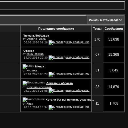
Искать в этом разделе
Последнее сообщение
Темы
Сообщения
Тюмень/Тобольск
от
Daphne_Daria
170
51,638
06.02.2026
08:26
Одесса
от
rinka_shikina
67
15,368
14.09.2018
22:30
Минск
31
3,049
от
Курама
22.01.2022
00:27
Алматы и область
23
14,879
от
извечно млечный.
05.10.2024
21:58
Хотели бы вы принять участие...
11
1,708
от
Язва
28.10.2024
14:34