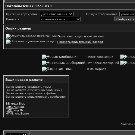
Показаны темы с 0 по 0 из 0
Критерий сортировки
Порядок отображения
Показать
Опции раздела
Отметить раздел прочитанным
Показать родительский раздел
Новые сообщения
Нет новых сообщений
Тема закрыта
Ваши права в разделе
Вы
не можете
создавать темы
Вы
не можете
отвечать на сообщения
Вы
не можете
прикреплять файлы
Вы
не можете
редактировать сообщения
BB коды
Вкл.
Смайлы
Вкл.
[IMG]
код
Вкл.
HTML код
Выкл.
Часовой 