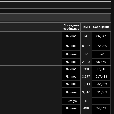
Последнее
Темы
Сообщения
сообщение
Личное
141
86,547
Личное
8,487
972,030
Личное
16
520
Личное
2,493
95,859
Личное
280
17,616
Личное
3,277
517,418
Личное
1,814
232,936
Личное
3,516
335,003
никогда
0
0
Личное
498
24,343