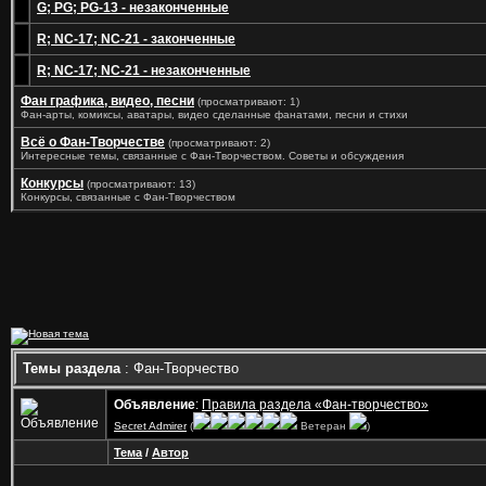
G; PG; PG-13 - незаконченные
R; NC-17; NC-21 - законченные
R; NC-17; NC-21 - незаконченные
Фан графика, видео, песни
(просматривают: 1)
Фан-арты, комиксы, аватары, видео сделанные фанатами, песни и стихи
Всё о Фан-Творчестве
(просматривают: 2)
Интересные темы, связанные с Фан-Творчеством. Советы и обсуждения
Конкурсы
(просматривают: 13)
Конкурсы, связанные с Фан-Творчеством
Темы раздела
: Фан-Творчество
Объявление
:
Правила раздела «Фан-творчество»
Secret Admirer
(
Ветеран
)
Тема
/
Автор