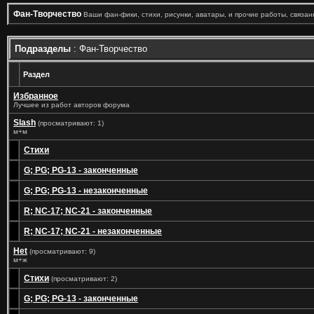
Фан-Творчество
Ваши фан-фики, стихи, рисунки, аватары, и прочие работы, связанн
Подразделы
: Фан-Творчество
Раздел
Избранное
Лучшее из работ авторов форума
Slash
(просматривают: 1)
м+м
Стихи
G; PG; PG-13 - законченные
G; PG; PG-13 - незаконченные
R; NC-17; NC-21 - законченные
R; NC-17; NC-21 - незаконченные
Het
(просматривают: 9)
м+ж
Стихи
(просматривают: 2)
G; PG; PG-13 - законченные