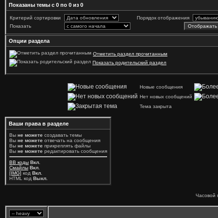
Показаны темы с 0 по 0 из 0
Критерий сортировки
Порядок отображения
Показать
Опции раздела
Отметить раздел прочитанным
Показать родительский раздел
Новые сообщения
Нет новых сообщений
Тема закрыта
Ваши права в разделе
Вы
не можете
создавать темы
Вы
не можете
отвечать на сообщения
Вы
не можете
прикреплять файлы
Вы
не можете
редактировать сообщения
BB коды
Вкл.
Смайлы
Вкл.
[IMG]
код
Вкл.
HTML код
Выкл.
Часовой 