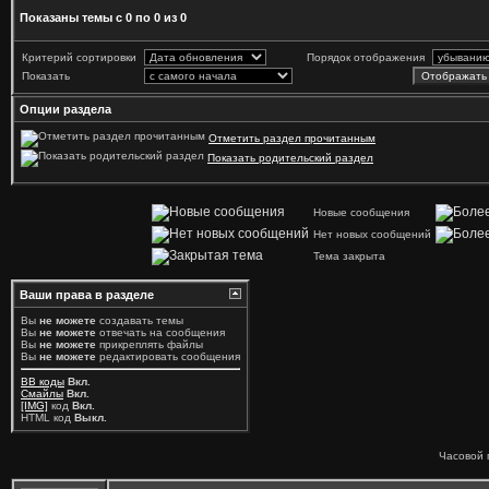
Показаны темы с 0 по 0 из 0
Критерий сортировки
Порядок отображения
Показать
Опции раздела
Отметить раздел прочитанным
Показать родительский раздел
Новые сообщения
Нет новых сообщений
Тема закрыта
Ваши права в разделе
Вы
не можете
создавать темы
Вы
не можете
отвечать на сообщения
Вы
не можете
прикреплять файлы
Вы
не можете
редактировать сообщения
BB коды
Вкл.
Смайлы
Вкл.
[IMG]
код
Вкл.
HTML код
Выкл.
Часовой 