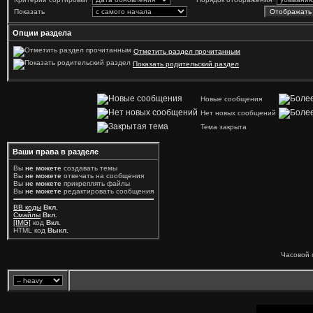
Показать
Опции раздела
Отметить раздел прочитанным
Показать родительский раздел
Новые сообщения
Нет новых сообщений
Тема закрыта
Ваши права в разделе
Вы
не можете
создавать темы
Вы
не можете
отвечать на сообщения
Вы
не можете
прикреплять файлы
Вы
не можете
редактировать сообщения
BB коды
Вкл.
Смайлы
Вкл.
[IMG]
код
Вкл.
HTML код
Выкл.
Часовой 