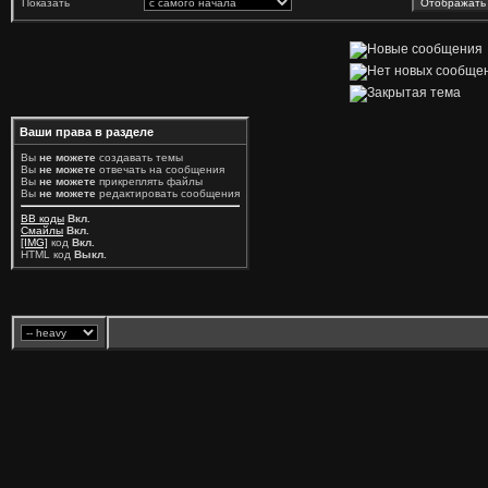
Показать
Ваши права в разделе
Вы
не можете
создавать темы
Вы
не можете
отвечать на сообщения
Вы
не можете
прикреплять файлы
Вы
не можете
редактировать сообщения
BB коды
Вкл.
Смайлы
Вкл.
[IMG]
код
Вкл.
HTML код
Выкл.