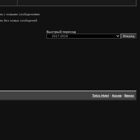
ма с новыми сообщениями
ма без новых сообщений
Быстрый переход
Tokio Hotel
-
Архив
-
Вверх