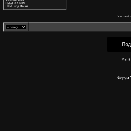
[IMG]
код
Вкл.
HTML код
Выкл.
Часовой 
Под
Мы в
Форум