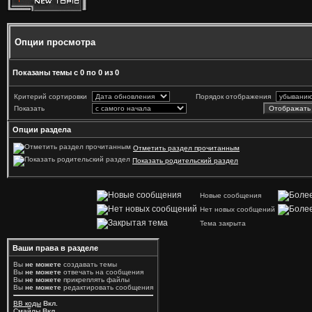
Опции просмотра
Показаны темы с 0 по 0 из 0
Критерий сортировки
Порядок отображения
Показать
Опции раздела
Отметить раздел прочитанным
Показать родительский раздел
Новые сообщения
Нет новых сообщений
Тема закрыта
Ваши права в разделе
Вы
не можете
создавать темы
Вы
не можете
отвечать на сообщения
Вы
не можете
прикреплять файлы
Вы
не можете
редактировать сообщения
BB коды
Вкл.
Смайлы
Вкл.