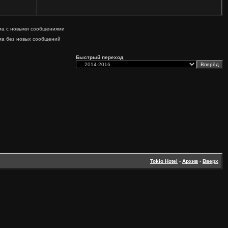
ма с новыми сообщениями
ма без новых сообщений
Быстрый переход
Tokio Hotel
-
Архив
-
Вверх