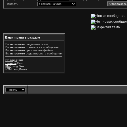
Показать
Ваши права в разделе
Вы
не можете
создавать темы
Вы
не можете
отвечать на сообщения
Вы
не можете
прикреплять файлы
Вы
не можете
редактировать сообщения
BB коды
Вкл.
Смайлы
Вкл.
[IMG]
код
Вкл.
HTML код
Выкл.