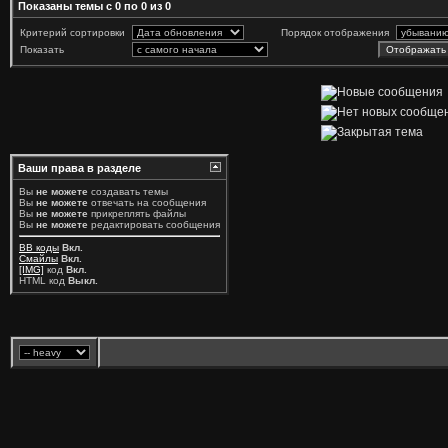
Показаны темы с 0 по 0 из 0
Критерий сортировки
Порядок отображения
Показать
Ваши права в разделе
Вы
не можете
создавать темы
Вы
не можете
отвечать на сообщения
Вы
не можете
прикреплять файлы
Вы
не можете
редактировать сообщения
BB коды
Вкл.
Смайлы
Вкл.
[IMG]
код
Вкл.
HTML код
Выкл.