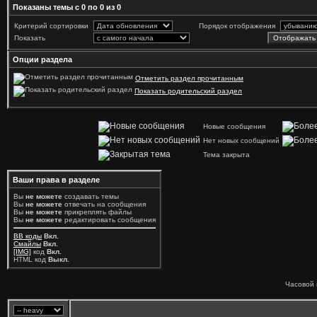
Показаны темы с 0 по 0 из 0
Критерий сортировки
Порядок отображения
Показать
Опции раздела
Отметить раздел прочитанным
Показать родительский раздел
Новые сообщения
Нет новых сообщений
Тема закрыта
Ваши права в разделе
Вы
не можете
создавать темы
Вы
не можете
отвечать на сообщения
Вы
не можете
прикреплять файлы
Вы
не можете
редактировать сообщения
BB коды
Вкл.
Смайлы
Вкл.
[IMG]
код
Вкл.
HTML код
Выкл.
Часовой 