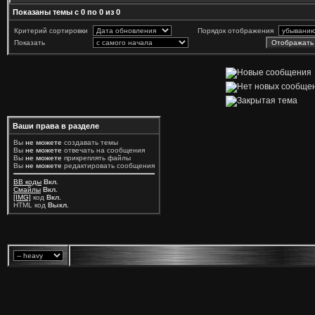
Показаны темы с 0 по 0 из 0
Критерий сортировки
Порядок отображения
Показать
Ваши права в разделе
Вы
не можете
создавать темы
Вы
не можете
отвечать на сообщения
Вы
не можете
прикреплять файлы
Вы
не можете
редактировать сообщения
BB коды
Вкл.
Смайлы
Вкл.
[IMG]
код
Вкл.
HTML код
Выкл.