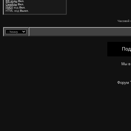
BB коды
Вкл.
Смайлы
Вкл.
[IMG]
код
Вкл.
HTML код
Выкл.
Часовой 
Под
Мы в
Форум