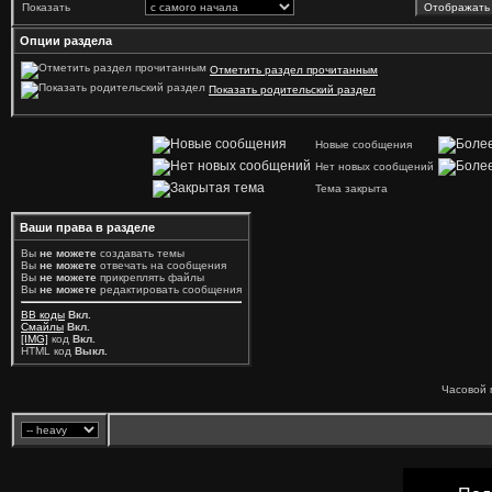
Показать
Опции раздела
Отметить раздел прочитанным
Показать родительский раздел
Новые сообщения
Нет новых сообщений
Тема закрыта
Ваши права в разделе
Вы
не можете
создавать темы
Вы
не можете
отвечать на сообщения
Вы
не можете
прикреплять файлы
Вы
не можете
редактировать сообщения
BB коды
Вкл.
Смайлы
Вкл.
[IMG]
код
Вкл.
HTML код
Выкл.
Часовой 