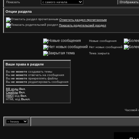
Показать
Опции раздела
Отметить раздел прочитанным
Показать родительский раздел
Новые сообщения
Нет новых сообщений
Тема закрыта
Ваши права в разделе
Вы
не можете
создавать темы
Вы
не можете
отвечать на сообщения
Вы
не можете
прикреплять файлы
Вы
не можете
редактировать сообщения
BB коды
Вкл.
Смайлы
Вкл.
[IMG]
код
Вкл.
HTML код
Выкл.
Часовой 