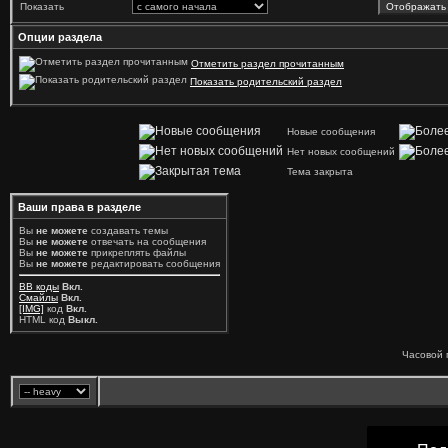
Показать
Опции раздела
Отметить раздел прочитанным
Показать родительский раздел
Новые сообщения
Нет новых сообщений
Тема закрыта
Ваши права в разделе
Вы
не можете
создавать темы
Вы
не можете
отвечать на сообщения
Вы
не можете
прикреплять файлы
Вы
не можете
редактировать сообщения
BB коды
Вкл.
Смайлы
Вкл.
[IMG]
код
Вкл.
HTML код
Выкл.
Часовой 