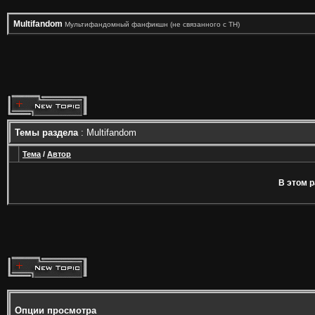
Multifandom
Мультифандомный фанфикшн (не связанного с ТН)
Темы раздела
: Multifandom
Тема
/
Автор
В этом р
Опции просмотра