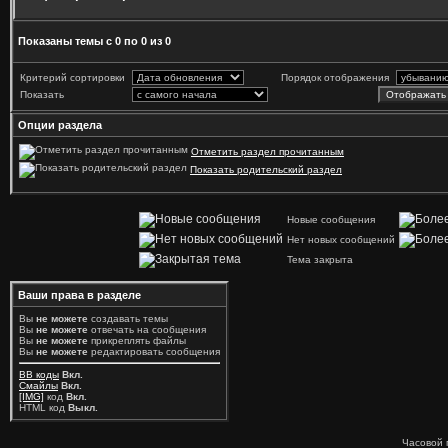
Показаны темы с 0 по 0 из 0
Критерий сортировки
Порядок отображения
Показать
Опции раздела
Отметить раздел прочитанным
Показать родительский раздел
Новые сообщения
Нет новых сообщений
Тема закрыта
Ваши права в разделе
Вы
не можете
создавать темы
Вы
не можете
отвечать на сообщения
Вы
не можете
прикреплять файлы
Вы
не можете
редактировать сообщения
BB коды
Вкл.
Смайлы
Вкл.
[IMG]
код
Вкл.
HTML код
Выкл.
Часовой 