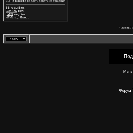
Вы
не можете
редактировать сообщения
BB коды
Вкл.
Смайлы
Вкл.
[IMG]
код
Вкл.
HTML код
Выкл.
Часовой 
Под
Мы в
Форум