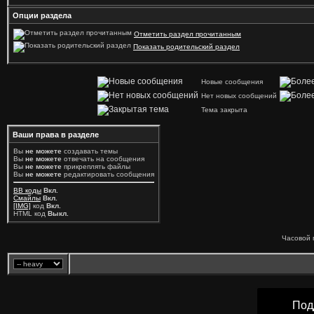
Опции раздела
Отметить раздел прочитанным
Показать родительский раздел
Новые сообщения
Нет новых сообщений
Тема закрыта
Ваши права в разделе
Вы
не можете
создавать темы
Вы
не можете
отвечать на сообщения
Вы
не можете
прикреплять файлы
Вы
не можете
редактировать сообщения
BB коды
Вкл.
Смайлы
Вкл.
[IMG]
код
Вкл.
HTML код
Выкл.
Часовой 
Под