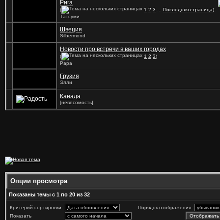
Рига
(
1
2
3
...
Последняя страница
)
Татсуми
Швеция
Silbermond
Новости про встречи в ваших городах
(
1
2
3
)
Papa
Грузия
Элли
Канада
[невесомость]
Опции просмотра
Показаны темы с 1 по 20 из 32
Критерий сортировки
Порядок отображения
Показать