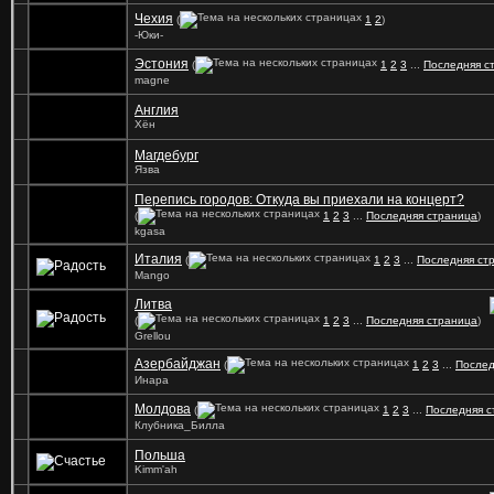
Чехия
(
1
2
)
-Юки-
Эстония
(
1
2
3
...
Последняя с
magne
Англия
Хён
Магдебург
Язва
Перепись городов: Откуда вы приехали на концерт?
(
1
2
3
...
Последняя страница
)
kgasa
Италия
(
1
2
3
...
Последняя ст
Mango
Литва
(
1
2
3
...
Последняя страница
)
Grellou
Азербайджан
(
1
2
3
...
Послед
Инара
Молдова
(
1
2
3
...
Последняя с
Клубника_Билла
Польша
Kimm'ah