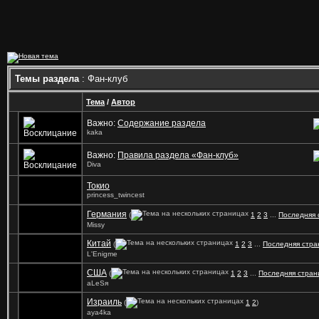
Темы раздела
: Фан-клуб
Тема
/
Автор
Важно:
Содержание раздела
kaka
Важно:
Правила раздела «Фан-клуб»
Diva
Токио
princess_twincest
Германия
(
1
2
3
...
Последняя 
Missy
Китай
(
1
2
3
...
Последняя стра
L'Enigme
США
(
1
2
3
...
Последняя стран
аLеSя
Израиль
(
1
2
)
aya4ka