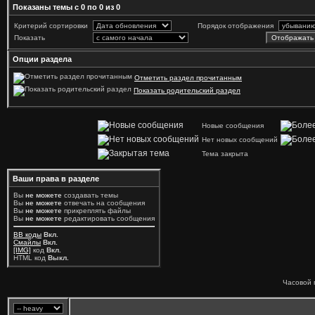
Показаны темы с 0 по 0 из 0
Критерий сортировки
Порядок отображения
Показать
Опции раздела
Отметить раздел прочитанным
Показать родительский раздел
Новые сообщения
Нет новых сообщений
Тема закрыта
Ваши права в разделе
Вы
не можете
создавать темы
Вы
не можете
отвечать на сообщения
Вы
не можете
прикреплять файлы
Вы
не можете
редактировать сообщения
BB коды
Вкл.
Смайлы
Вкл.
[IMG]
код
Вкл.
HTML код
Выкл.
Часовой 