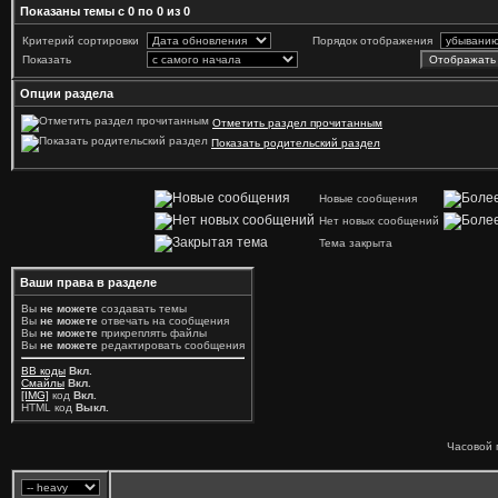
Показаны темы с 0 по 0 из 0
Критерий сортировки
Порядок отображения
Показать
Опции раздела
Отметить раздел прочитанным
Показать родительский раздел
Новые сообщения
Нет новых сообщений
Тема закрыта
Ваши права в разделе
Вы
не можете
создавать темы
Вы
не можете
отвечать на сообщения
Вы
не можете
прикреплять файлы
Вы
не можете
редактировать сообщения
BB коды
Вкл.
Смайлы
Вкл.
[IMG]
код
Вкл.
HTML код
Выкл.
Часовой 