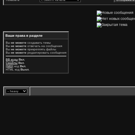
Ваши права в разделе
Вы
не можете
создавать темы
Вы
не можете
отвечать на сообщения
Вы
не можете
прикреплять файлы
Вы
не можете
редактировать сообщения
BB коды
Вкл.
Смайлы
Вкл.
[IMG]
код
Вкл.
HTML код
Выкл.