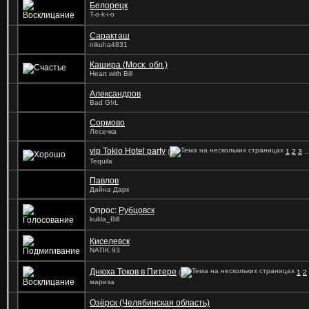
Белорецк
T-o-k-i-o
Саракташ
nikuha4831
Кашира (Моск. обл.)
Heart with Bill
Александров
Bad G!rL
Сормово
Лесечка
vip Tokio Hotel party
(
1
2
3
..
Tequila
Павлов
Дайна Дарк
Опрос:
Рубцовск
kukla_Bill
Киселевск
NATIK.93
Днюха Токов в Питере
(
1
2
мариза
Озёрск (Челябинская область)