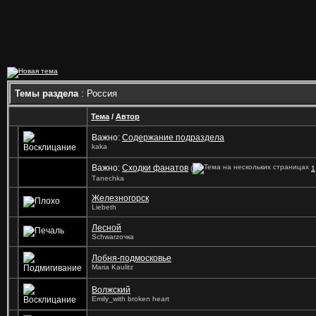
Темы раздела
: Россия
Тема
/
Автор
Важно:
Содержание подраздела
kaka
Важно:
Сходки фанатов
(
1
Tаnechka
Железногорск
Liebeth
Лесной
Schwarzочка
Лобня-подмосковье
Maria Kaulitz
Волжский
Emily_with broken heart