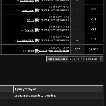
от
TokiGirlochka
01.11.2007
22:54
3
466
от
Lana_Lang
02.11.2007
14:14
2
204
от
NOLIK
02.11.2007
16:19
0
214
от
Schrei9!!
27.11.2007
23:28
0
189
от
Ich_liebe_BILL!
28.11.2007
15:10
507
19,906
от
Tequila
Страница 1 из 9
1
2
3
>
Последняя
»
Присутствуют
13 (Пользователей: 0, гостей: 13)