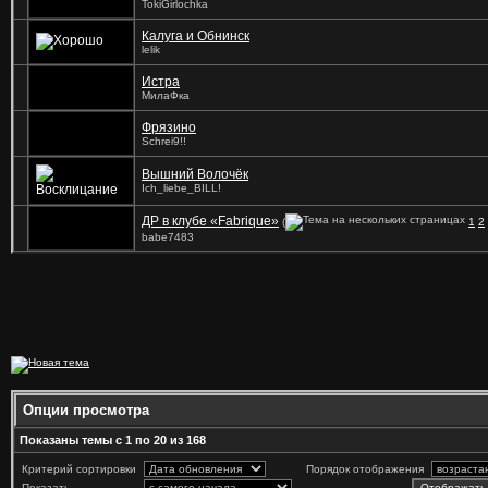
TokiGirlochka
Калуга и Обнинск
lelik
Истра
МилаФка
Фрязино
Schrei9!!
Вышний Волочёк
Ich_liebe_BILL!
ДР в клубе «Fabrique»
(
1
2
babe7483
Опции просмотра
Показаны темы с 1 по 20 из 168
Критерий сортировки
Порядок отображения
Показать