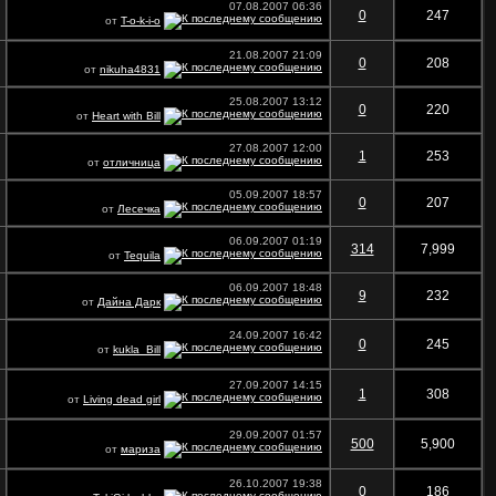
07.08.2007
06:36
0
247
от
T-o-k-i-o
21.08.2007
21:09
0
208
от
nikuha4831
25.08.2007
13:12
0
220
от
Heart with Bill
27.08.2007
12:00
1
253
от
отличница
05.09.2007
18:57
0
207
от
Лесечка
06.09.2007
01:19
314
7,999
от
Tequila
06.09.2007
18:48
9
232
от
Дайна Дарк
24.09.2007
16:42
0
245
от
kukla_Bill
27.09.2007
14:15
1
308
от
Living dead girl
29.09.2007
01:57
500
5,900
от
мариза
26.10.2007
19:38
0
186