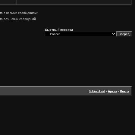
ма с новыми сообщениями
ма без новых сообщений
Быстрый переход
Tokio Hotel
-
Архив
-
Вверх