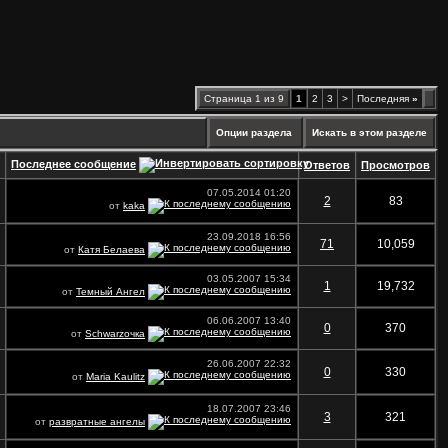
Страница 1 из 9
1
2
3
>
Последняя
»
Опции раздела
Искать в этом разделе
Последнее сообщение
Ответов
Просмотров
07.05.2014
01:20
2
83
от
kaka
23.09.2018
16:56
71
10,059
от
Катя Белаева
03.05.2007
15:34
1
19,732
от
Темный Ангел
06.06.2007
13:40
0
370
от
Schwarzочка
26.06.2007
22:32
0
330
от
Maria Kaulitz
18.07.2007
23:46
3
321
от
развратные ангелы