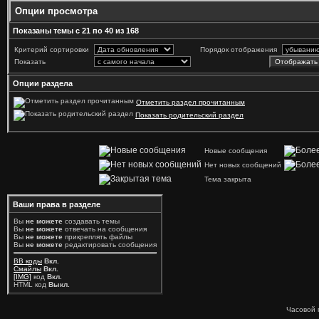
Опции просмотра
Показаны темы с 21 по 40 из 168
Критерий сортировки
Порядок отображения
Показать
Опции раздела
Отметить раздел прочитанным
Показать родительский раздел
Новые сообщения
Нет новых сообщений
Тема закрыта
Ваши права в разделе
Вы
не можете
создавать темы
Вы
не можете
отвечать на сообщения
Вы
не можете
прикреплять файлы
Вы
не можете
редактировать сообщения
BB коды
Вкл.
Смайлы
Вкл.
[IMG]
код
Вкл.
HTML код
Выкл.
Часовой 