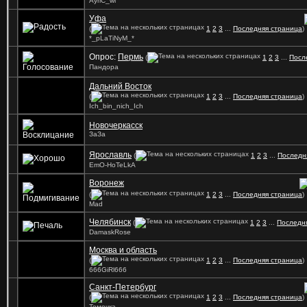
AyriC_wl
Уфа
(
1
2
3
...
Последняя страница
)
*_pLaTiNyM_*
Опрос:
Пермь
(
1
2
3
...
Посл
Пандора
Дальний Восток
(
1
2
3
...
Последняя страница
)
Ich_bin_nich_Ich
Новочеркасск
ЗаЗа
Ярославль
(
1
2
3
...
Последн
EmO-HoTeLkA
Воронеж
(
1
2
3
...
Последняя страница
)
Mad
Челябинск
(
1
2
3
...
Последн
DamaskRose
Москва и область
(
1
2
3
...
Последняя страница
)
666GiRl666
Санкт-Петербург
(
1
2
3
...
Последняя страница
)
Томочка