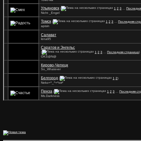
Ульяновск
(
1
2
3
...
Последня
Nicht _Engel
Томск
(
1
2
3
...
Последняя стр
apisin
Салават
lena95
Саратов и Энгельс
(
1
2
3
...
Последняя страница
)
OKS@N@
Кирово-Чепецк
So_Whatever
Белгород
(
1
2
)
Neko=^_^=*ня*
Пенза
(
1
2
3
...
Последняя ст
Ms.Darkness