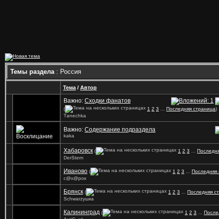
Темы раздела
: Россия
Тема
/
Автор
Важно:
Сходки фанатов
(
1
2
3
...
Последняя страница
)
Tаnechka
Важно:
Содержание подраздела
kaka
Хабаровск
(
1
2
3
...
Последня
DerStern
Иваново
(
1
2
3
...
Последняя
с@х@рок
Брянск
(
1
2
3
...
Последняя с
Schwarzушка
Калининград
(
1
2
3
...
После