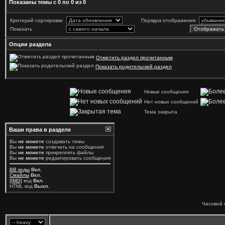
Показаны темы с 0 по 0 из 0
Критерий сортировки
Порядок отображения
Показать
Опции раздела
Отметить раздел прочитанным
Показать родительский раздел
Новые сообщения
Нет новых сообщений
Тема закрыта
Ваши права в разделе
Вы
не можете
создавать темы
Вы
не можете
отвечать на сообщения
Вы
не можете
прикреплять файлы
Вы
не можете
редактировать сообщения
BB коды
Вкл.
Смайлы
Вкл.
[IMG]
код
Вкл.
HTML код
Выкл.
Часовой 