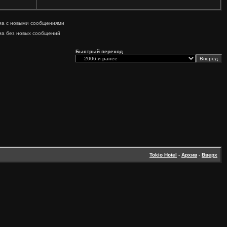
ма с новыми сообщениями
ма без новых сообщений
Быстрый переход
Tokio Hotel
-
Архив
-
Вверх