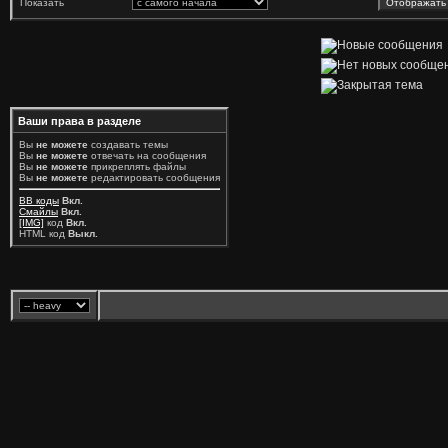
Показать
Ваши права в разделе
Вы
не можете
создавать темы
Вы
не можете
отвечать на сообщения
Вы
не можете
прикреплять файлы
Вы
не можете
редактировать сообщения
BB коды
Вкл.
Смайлы
Вкл.
[IMG]
код
Вкл.
HTML код
Выкл.