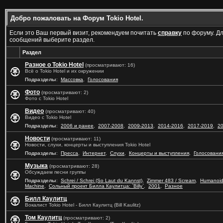
Добро пожаловать на Форум Tokio Hotel.
Если это Ваш первый визит, рекомендуем почитать
справку
по форуму. Д
сообщений выберите раздел.
Раздел
Разное о Tokio Hotel
(просматривают: 16)
Всё о Tokio Hotel и их окружении
Подразделы
:
Массовка
,
Голосования
Фото
(просматривают: 2)
Фото с Tokio Hotel
Видео
(просматривают: 40)
Видео с Tokio Hotel
Подразделы
:
2006 и ранее
,
2007-2008
,
2009-2013
,
2014-2016
,
2017-2019
,
2
Новости
(просматривают: 11)
Новости, слухи, концерты и выступления Tokio Hotel
Подразделы
:
Пресса
,
Интернет
,
Слухи
,
Концерты и выступления
,
Голосовани
Музыка
(просматривают: 28)
Обсуждаем песни группы
Подразделы
:
Schrei / Schrei (So Laut du Kannst)
,
Zimmer 483 / Scream
,
Humanoi
Machine
,
Сольный проект Билла Каулитца: `Billy`
,
2001
,
Разное
Билл Каулитц
Вокалист Tokio Hotel - Билл Каулитц (Bill Kaulitz)
Том Каулитц
(просматривают: 2)