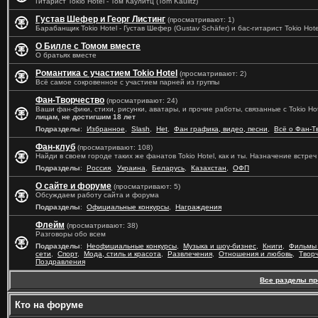
Гитарист Tokio Hotel - Том Каулитц (Tom Kaulitz)
Густав Шефер и Георг Листинг
(просматривают: 1)
Барабанщик Tokio Hotel - Густав Шефер (Gustav Schäfer) и бас-гитарист Tokio Hotel
О Билле с Томом вместе
О братьях вместе
Романтика с участием Tokio Hotel
(просматривают: 2)
Всё самое сокровенное с участием парней из группы
Фан-Творчество
(просматривают: 24)
Ваши фан-фики, стихи, рисунки, аватары, и прочие работы, связанные с Tokio Ho
лицам, не достигшим 18 лет
Подразделы
:
Избранное
,
Slash
,
Het
,
Фан графика, видео, песни
,
Всё о Фан-Т
Фан-клуб
(просматривают: 108)
Найди в своем городе таких же фанатов Tokio Hotel, как и ты. Назначение встре
Подразделы
:
Россия
,
Украина
,
Беларусь
,
Казахстан
,
ОФП
О сайте и форуме
(просматривают: 5)
Обсуждаем работу сайта и форума
Подразделы
:
Официальные конкурсы
,
Награждения
Флейм
(просматривают: 38)
Разговоры обо всем
Подразделы
:
Неофициальные конкурсы
,
Музыка и шоу-бизнес
,
Книги
,
Фильмы 
сети
,
Спорт
,
Мода, стиль и красота
,
Развлечения
,
Отношения и любовь
,
Твор
Поздравления
Все разделы п
Кто на форуме