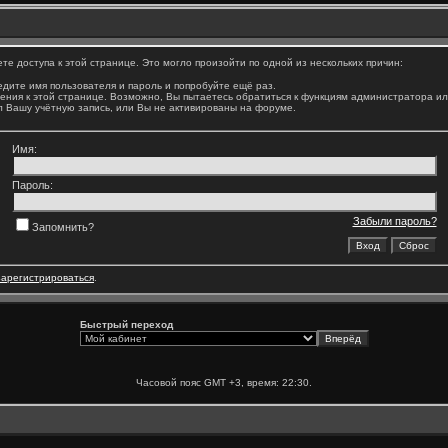
е доступа к этой странице. Это могло произойти по одной из нескольких причин:
дите имя пользователя и пароль и попробуйте ещё раз.
ения к этой странице. Возможно, Вы пытаетесь обратиться к функциям администратора и
 Вашу учётную запись, или Вы не активированы на форуме.
Имя:
Пароль:
Забыли пароль?
Запомнить?
зарегистрироваться
.
Быстрый переход
Часовой пояс GMT +3, время:
22:30
.