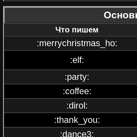
Основ
Что пишем
:merrychristmas_ho:
:elf:
:party:
:coffee:
:dirol:
:thank_you:
:dance3: