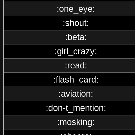
:one_eye:
:shout:
:beta:
:girl_crazy:
:read:
:flash_card:
:aviation:
:don-t_mention:
:mosking: