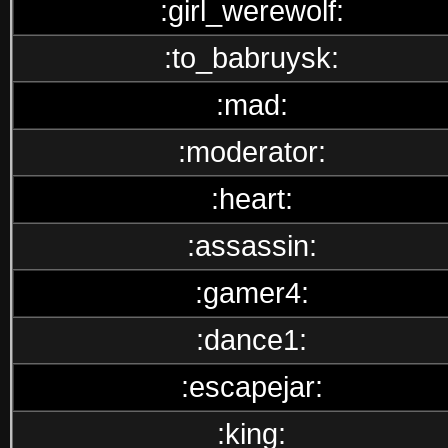
:girl_werewolf:
:to_babruysk:
:mad:
:moderator:
:heart:
:assassin:
:gamer4:
:dance1:
:escapejar:
:king: