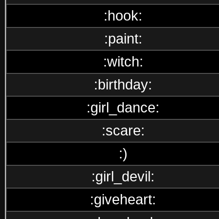
:hook:
:paint:
:witch:
:birthday:
:girl_dance:
:scare:
:)
:girl_devil:
:giveheart: