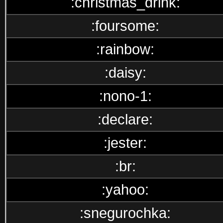
:christmas_drink:
:foursome:
:rainbow:
:daisy:
:nono-1:
:declare:
:jester:
:br:
:yahoo:
:snegurochka: