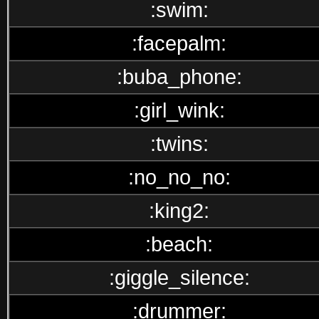
:swim:
:facepalm:
:buba_phone:
:girl_wink:
:twins:
:no_no_no:
:king2:
:beach:
:giggle_silence:
:drummer: