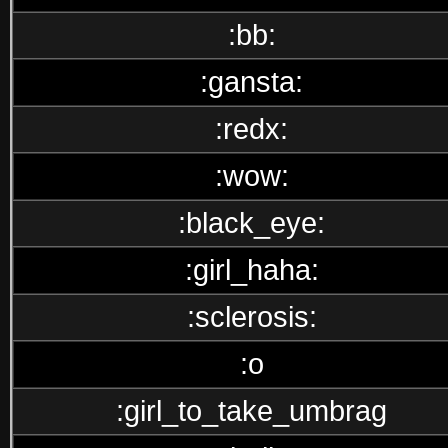
:bb:
:gansta:
:redx:
:wow:
:black_eye:
:girl_haha:
:sclerosis:
:o
:girl_to_take_umbrag