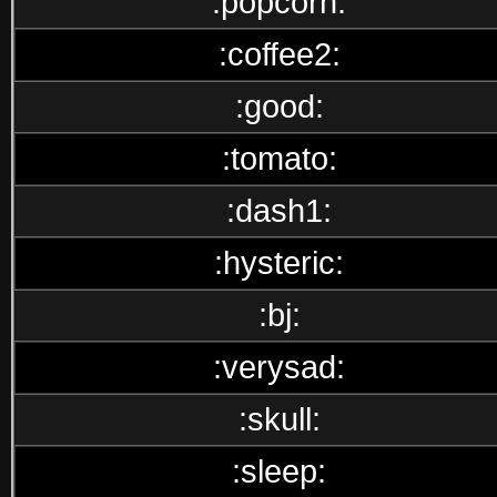
:popcorn:
:coffee2:
:good:
:tomato:
:dash1:
:hysteric:
:bj:
:verysad:
:skull:
:sleep: