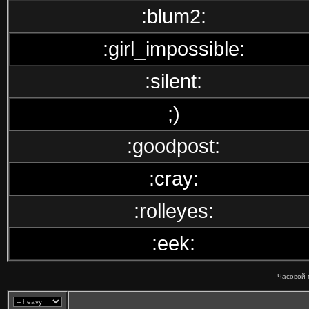
:blum2:
:girl_impossible:
:silent:
;)
:goodpost:
:cray:
:rolleyes:
:eek:
Часовой 