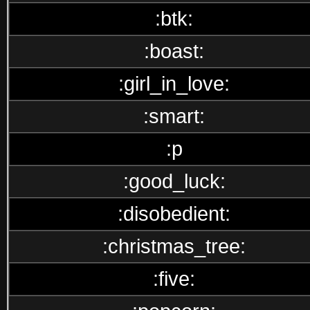
:btk:
:boast:
:girl_in_love:
:smart:
:p
:good_luck:
:disobedient:
:christmas_tree:
:five: