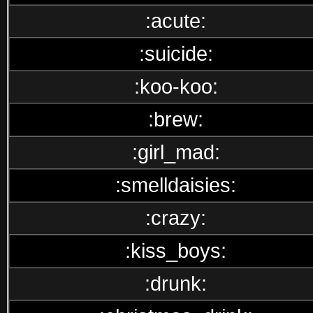
:acute:
:suicide:
:koo-koo:
:brew:
:girl_mad:
:smelldaisies:
:crazy:
:kiss_boys:
:drunk: