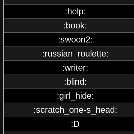
:help:
:book:
:swoon2:
:russian_roulette:
:writer:
:blind:
:girl_hide:
:scratch_one-s_head:
:D