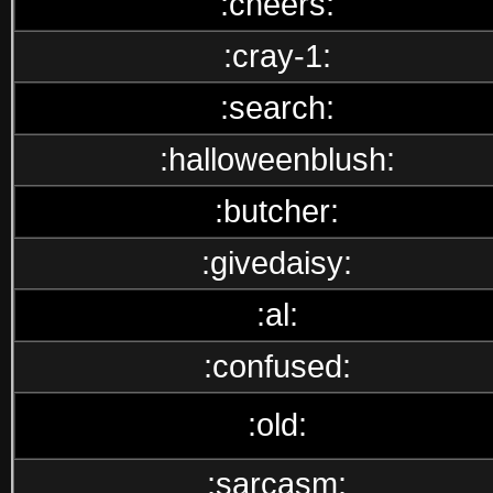
:cheers:
:cray-1:
:search:
:halloweenblush:
:butcher:
:givedaisy:
:al:
:confused:
:old:
:sarcasm: