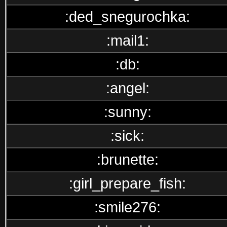
:ded_snegurochka:
:mail1:
:db:
:angel:
:sunny:
:sick:
:brunette:
:girl_prepare_fish:
:smile276: