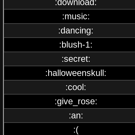
:download:
:music:
:dancing:
:blush-1:
:secret:
:halloweenskull:
:cool:
:give_rose:
:an:
:(