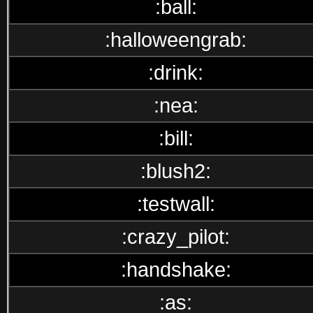
:ball:
:halloweengrab:
:drink:
:nea:
:bill:
:blush2:
:testwall:
:crazy_pilot:
:handshake:
:as: