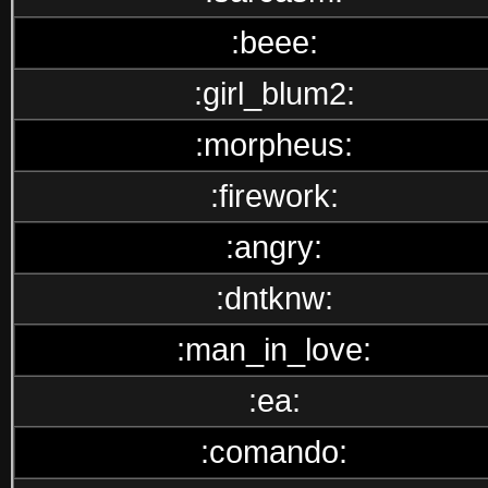
:beee:
:girl_blum2:
:morpheus:
:firework:
:angry:
:dntknw:
:man_in_love:
:ea:
:comando: