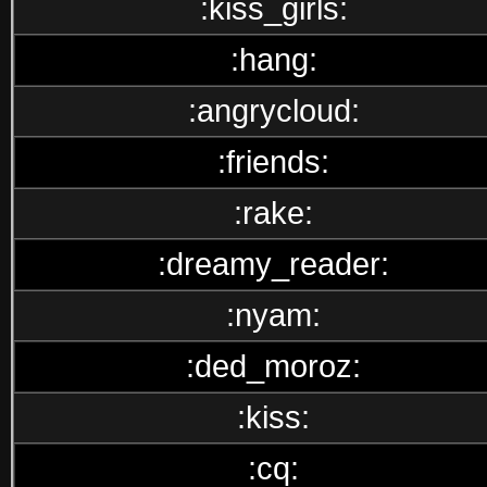
:kiss_girls:
:hang:
:angrycloud:
:friends:
:rake:
:dreamy_reader:
:nyam:
:ded_moroz:
:kiss:
:cq: