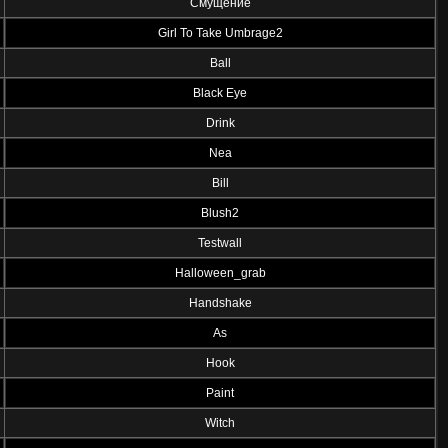
Смущение
Girl To Take Umbrage2
Ball
Black Eye
Drink
Nea
Bill
Blush2
Testwall
Halloween_grab
Handshake
As
Hook
Paint
Witch