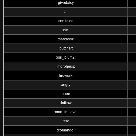
:givedaisy:
:al:
:confused:
:old:
:sarcasm:
:butcher:
:girl_blum2:
:morpheus:
:firework:
:angry:
:beee:
:dntknw:
:man_in_love:
:ea:
:comando: