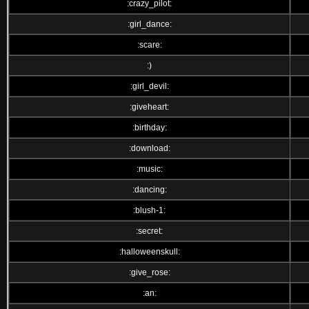
:crazy_pilot:
:girl_dance:
:scare:
:)
:girl_devil:
:giveheart:
:birthday:
:download:
:music:
:dancing:
:blush-1:
:secret:
:halloweenskull:
:give_rose:
:an: