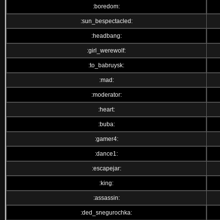
:boredom:
:sun_bespectacled:
:headbang:
:girl_werewolf:
:to_babruysk:
:mad:
:moderator:
:heart:
:buba:
:gamer4:
:dance1:
:escapejar:
:king:
:assassin:
:ded_snegurochka: