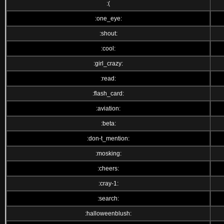
:(
:one_eye:
:shout:
:cool:
:girl_crazy:
:read:
:flash_card:
:aviation:
:beta:
:don-t_mention:
:mosking:
:cheers:
:cray-1:
:search:
:halloweenblush: