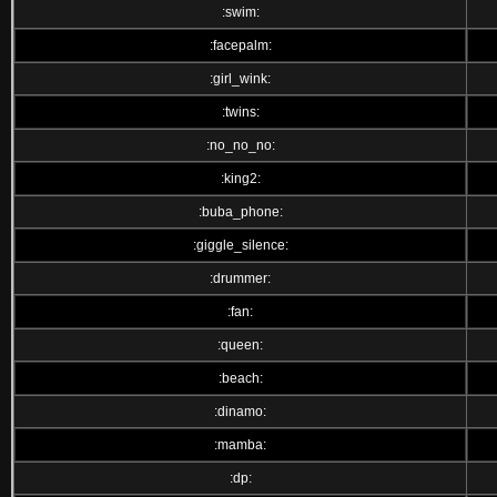
:swim:
:facepalm:
:girl_wink:
:twins:
:no_no_no:
:king2:
:buba_phone:
:giggle_silence:
:drummer:
:fan:
:queen:
:beach:
:dinamo:
:mamba:
:dp: