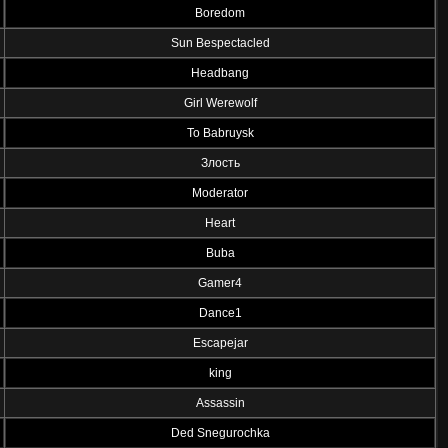
Boredom
Sun Bespectacled
Headbang
Girl Werewolf
To Babruysk
Злость
Moderator
Heart
Buba
Gamer4
Dance1
Escapejar
king
Assassin
Ded Snegurochka