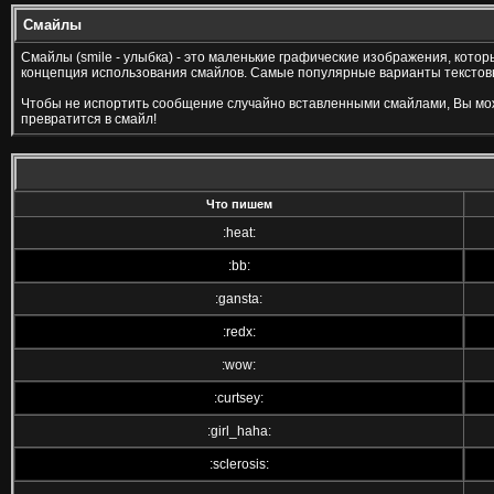
Смайлы
Смайлы (smile - улыбка) - это маленькие графические изображения, кото
концепция использования смайлов. Самые популярные варианты текстовы
Чтобы не испортить сообщение случайно вставленными смайлами, Вы може
превратится в смайл!
Что пишем
:heat:
:bb:
:gansta:
:redx:
:wow:
:curtsey:
:girl_haha:
:sclerosis: