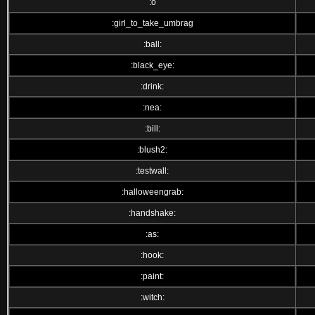
:o
:girl_to_take_umbrag
:ball:
:black_eye:
:drink:
:nea:
:bill:
:blush2:
:testwall:
:halloweengrab:
:handshake:
:as:
:hook:
:paint:
:witch: