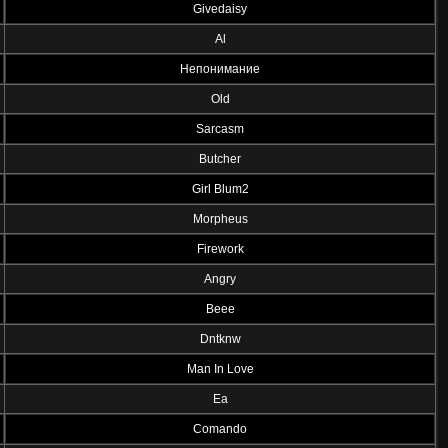
Givedaisy
Al
Непонимание
Old
Sarcasm
Butcher
Girl Blum2
Morpheus
Firework
Angry
Beee
Dntknw
Man In Love
Ea
Comando