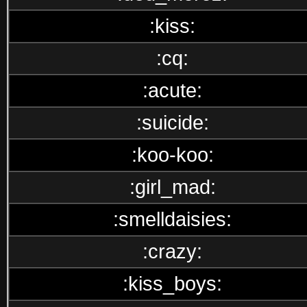
:kiss:
:cq:
:acute:
:suicide:
:koo-koo:
:girl_mad:
:smelldaisies:
:crazy:
:kiss_boys: