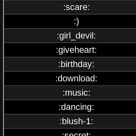
:scare:
:)
:girl_devil:
:giveheart:
:birthday:
:download:
:music:
:dancing:
:blush-1:
:secret: