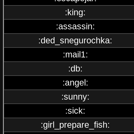
:king:
:assassin:
:ded_snegurochka:
:mail1:
:db:
:angel:
:sunny:
:sick:
:girl_prepare_fish: