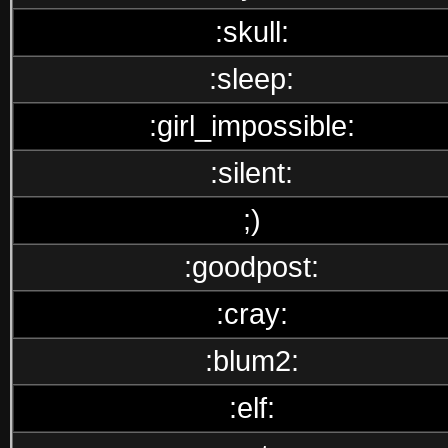
:skull:
:sleep:
:girl_impossible:
:silent:
;)
:goodpost:
:cray:
:blum2:
:elf: