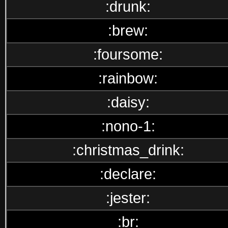
:drunk:
:brew:
:foursome:
:rainbow:
:daisy:
:nono-1:
:christmas_drink:
:declare:
:jester:
:br: