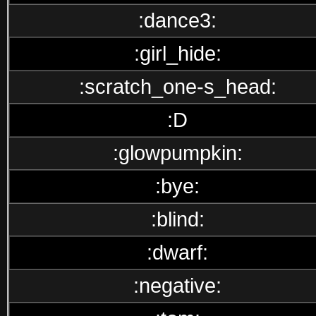
:dance3:
:girl_hide:
:scratch_one-s_head:
:D
:glowpumpkin:
:bye:
:blind:
:dwarf:
:negative: