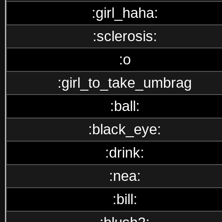
:girl_haha:
:sclerosis:
:o
:girl_to_take_umbrag
:ball:
:black_eye:
:drink:
:nea:
:bill: