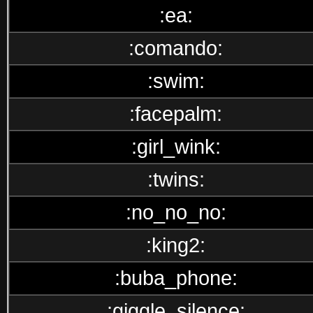
:ea:
:comando:
:swim:
:facepalm:
:girl_wink:
:twins:
:no_no_no:
:king2:
:buba_phone:
:giggle_silence: