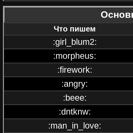
Основ
Что пишем
:girl_blum2:
:morpheus:
:firework:
:angry:
:beee:
:dntknw:
:man_in_love: