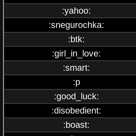
:yahoo:
:snegurochka:
:btk:
:girl_in_love:
:smart:
:p
:good_luck:
:disobedient:
:boast: