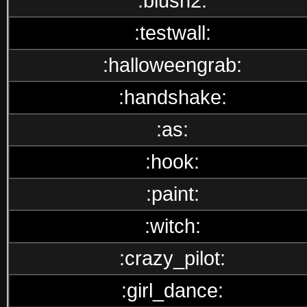
:blush2:
:testwall:
:halloweengrab:
:handshake:
:as:
:hook:
:paint:
:witch:
:crazy_pilot:
:girl_dance: