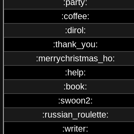
:party:
:coffee:
:dirol:
:thank_you:
:merrychristmas_ho:
:help:
:book:
:swoon2:
:russian_roulette:
:writer: