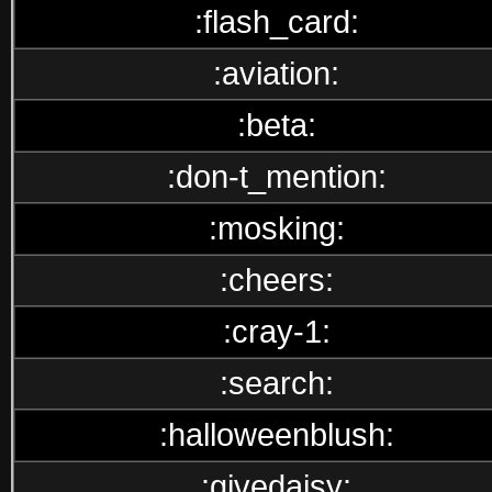
:flash_card:
:aviation:
:beta:
:don-t_mention:
:mosking:
:cheers:
:cray-1:
:search:
:halloweenblush:
:givedaisy: