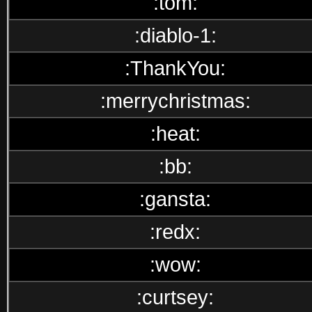
:tom:
:diablo-1:
:ThankYou:
:merrychristmas:
:heat:
:bb:
:gansta:
:redx:
:wow:
:curtsey: