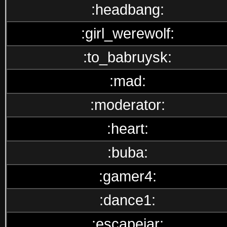
:headbang:
:girl_werewolf:
:to_babruysk:
:mad:
:moderator:
:heart:
:buba:
:gamer4:
:dance1:
:escapejar: