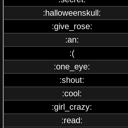
:halloweenskull:
:give_rose:
:an:
:(
:one_eye:
:shout:
:cool:
:girl_crazy:
:read: