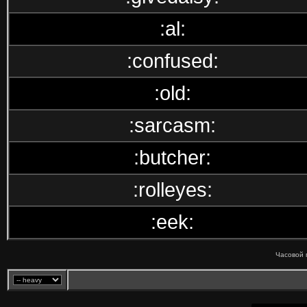
:al:
:confused:
:old:
:sarcasm:
:butcher:
:rolleyes:
:eek:
Часовой 