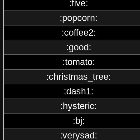
:five:
:popcorn:
:coffee2:
:good:
:tomato:
:christmas_tree:
:dash1:
:hysteric:
:bj:
:verysad: