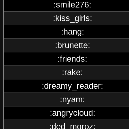
:smile276:
:kiss_girls:
:hang:
:brunette:
:friends:
:rake:
:dreamy_reader:
:nyam:
:angrycloud:
:ded_moroz: