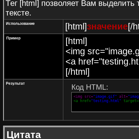
Тег [html] позволяет Вам выделит
тексте.
Использование
[html]
значение
[/h
Пример
[html]
<img src="image.gi
<a href="testing.h
[/html]
Результат
Код HTML:
<img src=
"image.gif"
 alt=
"imag
<a href=
"testing.html"
 target=
Цитата