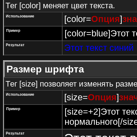
Тег [color] меняет цвет текста.
Использование
[color=
Опция
]
зн
Пример
[color=blue]Этот т
Результат
Этот текст синий
Размер шрифта
Тег [size] позволяет изменять разм
Использование
[size=
Опция
]
зна
Пример
[size=+2]Этот те
нормального[/size
Результат