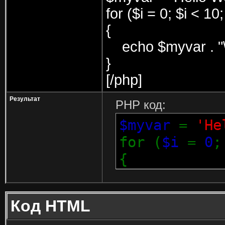
for ($
i = 0; $i < 10
{
echo $myvar . "\
}
[/php]
Результат
PHP код:
$myvar
=
'He
for (
$i
=
0
{
echo
$m
}
Код HTML