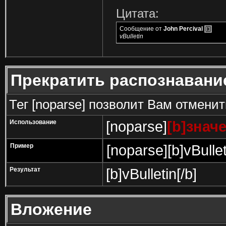
Цитата:
Сообщение от
John Percival
vBulletin
Прекратить распознавани
Тег [noparse] позволит Вам отмени
Использование
[noparse]
[b]значе
Пример
[noparse][b]vBullet
Результат
[b]vBulletin[/b]
Вложение