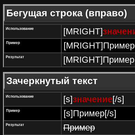
Бегущая строка (вправо)
Использование
[MRIGHT]
значен
Пример
[MRIGHT]Пример
Результат
[MRIGHT]Пример
Зачеркнутый текст
Использование
[s]
значение
[/s]
Пример
[s]Пример[/s]
Результат
Пример