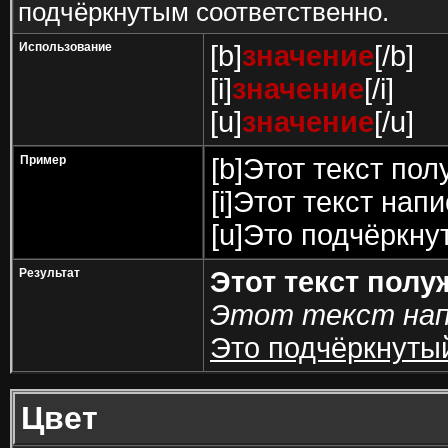
подчёркнутым соответственно.
Использование
[b]
значение
[/b]
[i]
значение
[/i]
[u]
значение
[/u]
Пример
[b]Этот текст пол
[i]Этот текст напи
[u]Это подчёркнут
Результат
Этот текст пол
Этот текст нап
Это подчёркнутый
Цвет