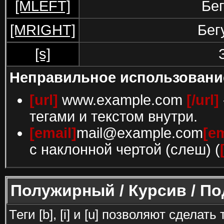
[MLEFT]
Бег
[MRIGHT]
Бег
[s]
Неправильное использовани
[url]
www.example.com
[/url]
тегами и текстом внутри.
[email]
mail@example.com
[em
с наклонной чертой (слеш) (
Полужирный / Курсив / П
Теги [b], [i] и [u] позволяют сдела