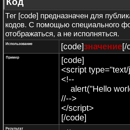
Код
Тег [code] предназначен для публ
кодов. С помощью специального фо
отображаться, а не исполняться.
Использование
[code]
значение
[/
Пример
[code]
<script type="text/
<!--
alert("Hello world
//-->
</script>
[/code]
Результат