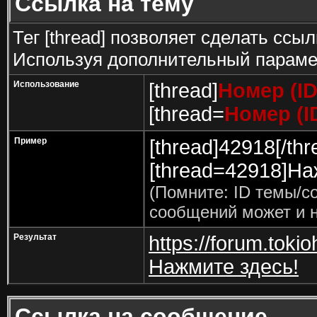
Ссылка на тему
Тег [thread] позволяет сделать ссыл
Используя дополнительный парамет
Использование
[thread]
Номер (I
[thread=
Номер (I
Пример
[thread]42918[/thr
[thread=42918]Наж
(Помните: ID темы/с
сообщений может и н
Результат
https://forum.toki
Нажмите здесь!
Ссылка на сообщение