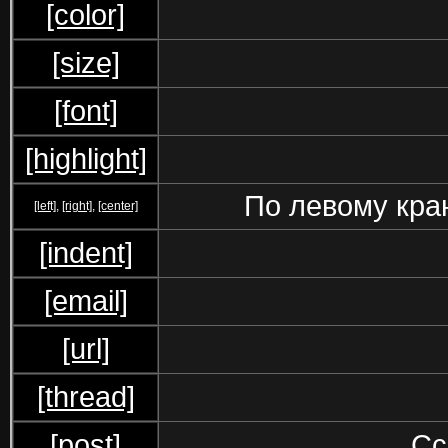
[color]
[size]
[font]
[highlight]
По левому краю
[left]
,
[right]
,
[center]
[indent]
[email]
[url]
[thread]
[post]
Сс