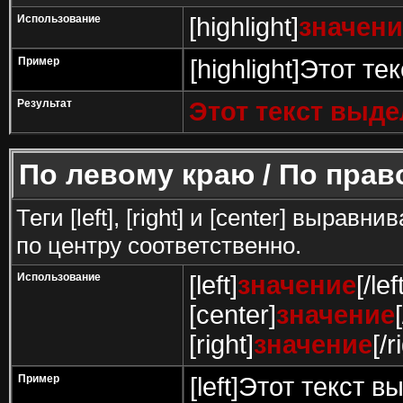
Использование
[highlight]
значени
Пример
[highlight]Этот те
Результат
Этот текст выд
По левому краю / По прав
Теги [left], [right] и [center] выра
по центру соответственно.
Использование
[left]
значение
[/lef
[center]
значение
[right]
значение
[/r
Пример
[left]Этот текст в