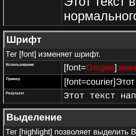
Этот текст 
нормальног
Шрифт
Тег [font] изменяет шрифт.
Использование
[font=
Опция
]
зна
Пример
[font=courier]Это
Результат
Этот текст нап
Выделение
Тег [highlight] позволяет выделить 