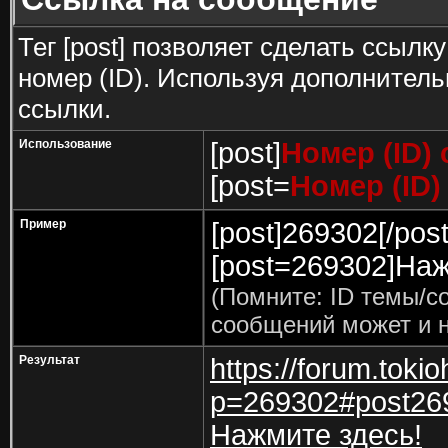
Тег [post] позволяет сделать ссылк
номер (ID). Используя дополнител
ссылки.
Использование
[post]
Номер (ID)
[post=
Номер (ID
Пример
[post]269302[/post
[post=269302]Наж
(Помните: ID темы/с
сообщений может и н
Результат
https://forum.toki
p=269302#post26
Нажмите здесь!