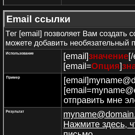
Email ссылки
Тег [email] позволяет Вам создать 
можете добавить необязательный п
Использование
[email]
значение
[
[email=
Опция
]
зн
Пример
[email]myname@do
[email=myname@d
отправить мне эл
Результат
myname@domain
Нажмите здесь, ч
письмо