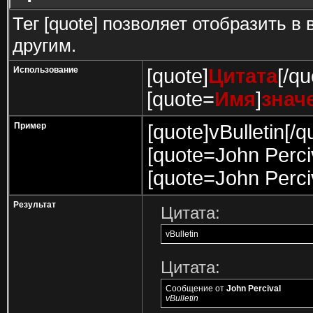
Тег [quote] позволяет отобразить в
другим.
Использование
[quote]
Цитата
[/qu
[quote=
Имя
]
знач
Пример
[quote]vBulletin[/q
[quote=John Perciv
[quote=John Perci
Результат
Цитата:
vBulletin
Цитата:
Сообщение от
John Percival
vBulletin