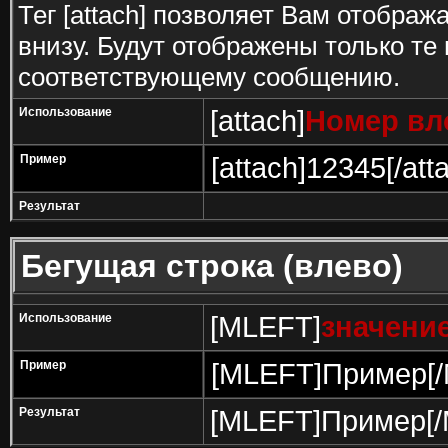
Тег [attach] позволяет Вам отобра
внизу. Будут отображены только те
соответствующему сообщению.
Использование
[attach]
Номер вл
Пример
[attach]12345[/att
Результат
Бегущая строка (влево)
Использование
[MLEFT]
значени
Пример
[MLEFT]Пример[
Результат
[MLEFT]Пример[