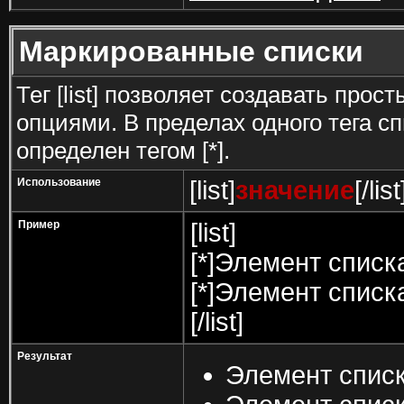
Маркированные списки
Тег [list] позволяет создавать про
опциями. В пределах одного тега 
определен тегом [*].
Использование
[list]
значение
[/list
Пример
[list]
[*]Элемент списк
[*]Элемент списк
[/list]
Результат
Элемент списк