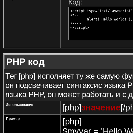
Код:
<script type="text/javascript">
<!--

	alert("Hello world!");

//-->

</script>
PHP код
Тег [php] исполняет ту же самую фун
он подсвечивает синтаксис языка P
языка PHP, он может работать и с 
Использование
[php]
значение
[/p
Пример
[php]
$myvar = 'Hello Wo