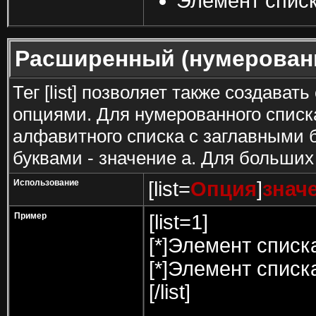
Элемент списк
Расширенный (нумерован
Тег [list] позволяет также создава
опциями. Для нумерованного списк
алфавитного списка с заглавными б
буквами - значение а. Для больших 
Использование
[list=
Опция
]
знач
Пример
[list=1]
[*]Элемент списк
[*]Элемент списк
[/list]