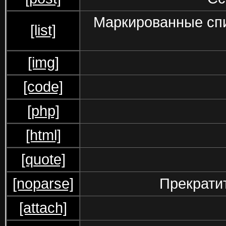
Маркированные спи
[list]
[img]
[code]
[php]
[html]
[quote]
[noparse]
Прекрати
[attach]