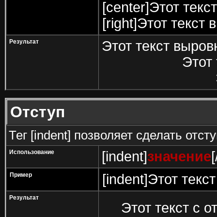
[center]Этот текс
[right]Этот текст
Результат
Этот текст выров
Этот 
Отступ
Тег [indent] позволяет сделать отсту
Использование
[indent]
значение
[
Пример
[indent]Этот текст
Результат
Этот текст с о