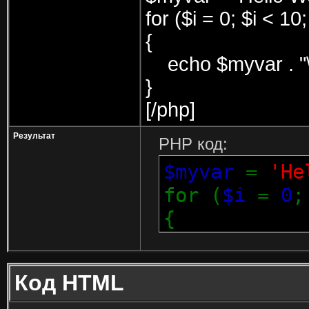
for ($
i = 0; $i < 10
{
echo $myvar . "\
}
[/php]
Результат
PHP код:
$myvar
=
'He
for (
$i
=
0
{
echo
$m
}
Код HTML