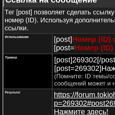
Тег [post] позволяет сделать ссылк
номер (ID). Используя дополнител
ссылки.
Использование
[post]
Номер (ID)
[post=
Номер (ID
Пример
[post]269302[/post
[post=269302]Наж
(Помните: ID темы/с
сообщений может и н
Результат
https://forum.toki
p=269302#post26
Нажмите здесь!