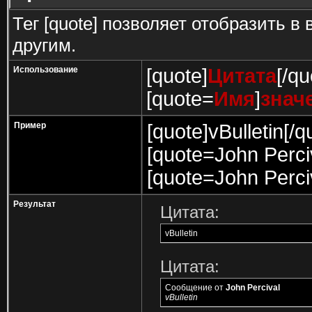
Тег [quote] позволяет отобразить в
другим.
Использование
[quote]
Цитата
[/qu
[quote=
Имя
]
знач
Пример
[quote]vBulletin[/q
[quote=John Perciv
[quote=John Perci
Результат
Цитата:
vBulletin
Цитата:
Сообщение от
John Percival
vBulletin