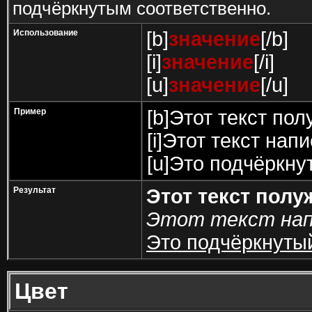
подчёркнутым соответственно.
Использование
[b]
значение
[/b]
[i]
значение
[/i]
[u]
значение
[/u]
Пример
[b]Этот текст пол
[i]Этот текст напи
[u]Это подчёркнут
Результат
Этот текст пол
Этот текст нап
Это подчёркнутый
Цвет