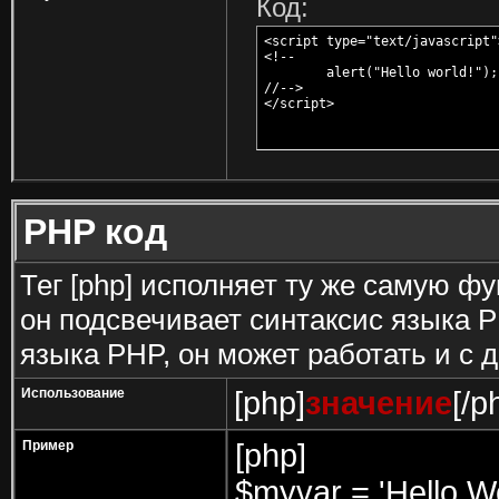
Код:
<script type="text/javascript">
<!--

	alert("Hello world!");

//-->

</script>
PHP код
Тег [php] исполняет ту же самую фун
он подсвечивает синтаксис языка P
языка PHP, он может работать и с 
Использование
[php]
значение
[/p
Пример
[php]
$myvar = 'Hello Wo