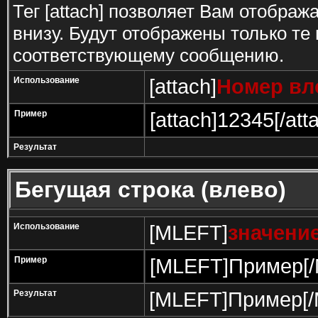
Тег [attach] позволяет Вам отобра
внизу. Будут отображены только те
соответствующему сообщению.
Использование
[attach]
Номер вл
Пример
[attach]12345[/att
Результат
Бегущая строка (влево)
Использование
[MLEFT]
значени
Пример
[MLEFT]Пример[
Результат
[MLEFT]Пример[