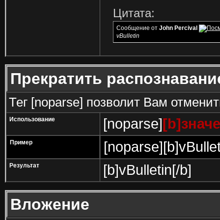
Цитата:
Сообщение от
John Percival
vBulletin
Прекратить распознавани
Тег [noparse] позволит Вам отмени
Использование
[noparse]
[b]значе
Пример
[noparse][b]vBullet
Результат
[b]vBulletin[/b]
Вложение