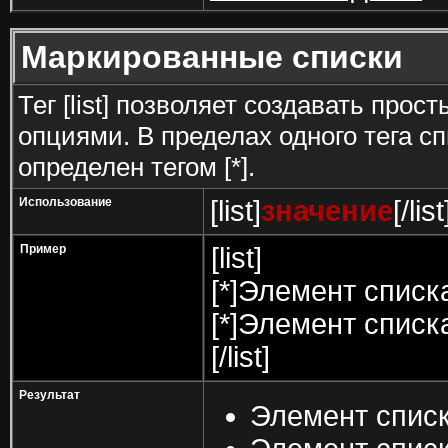
Маркированные списки
Тег [list] позволяет создавать про
опциями. В пределах одного тега 
определен тегом [*].
Использование
[list]
значение
[/list
Пример
[list]
[*]Элемент списк
[*]Элемент списк
[/list]
Результат
Элемент списк