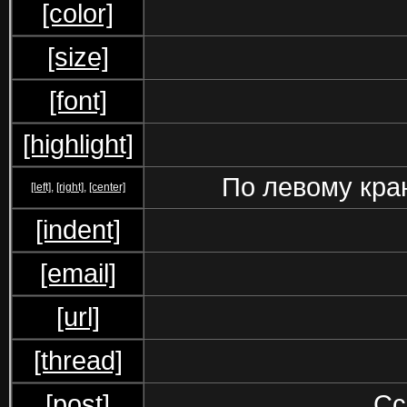
[color]
[size]
[font]
[highlight]
По левому краю
[left]
,
[right]
,
[center]
[indent]
[email]
[url]
[thread]
[post]
Сс