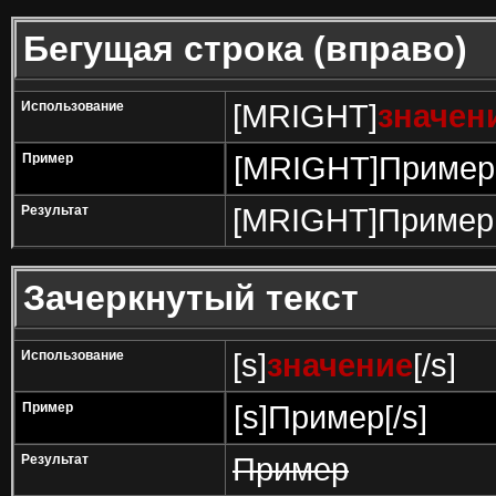
Бегущая строка (вправо)
Использование
[MRIGHT]
значен
Пример
[MRIGHT]Пример
Результат
[MRIGHT]Пример
Зачеркнутый текст
Использование
[s]
значение
[/s]
Пример
[s]Пример[/s]
Результат
Пример