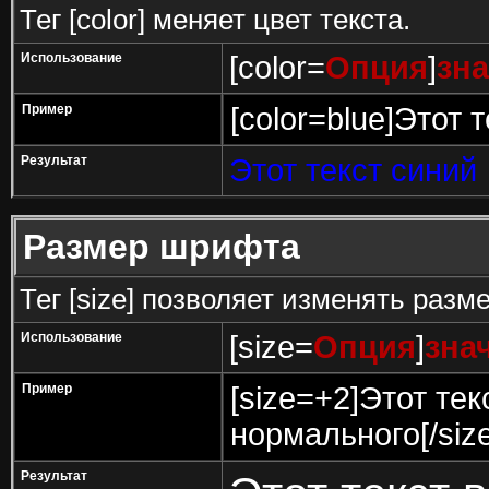
Тег [color] меняет цвет текста.
Использование
[color=
Опция
]
зн
Пример
[color=blue]Этот т
Результат
Этот текст синий
Размер шрифта
Тег [size] позволяет изменять разм
Использование
[size=
Опция
]
зна
Пример
[size=+2]Этот те
нормального[/size
Результат