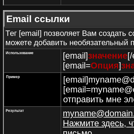
Email ссылки
Тег [email] позволяет Вам создать 
можете добавить необязательный п
Использование
[email]
значение
[
[email=
Опция
]
зн
Пример
[email]myname@do
[email=myname@d
отправить мне эл
Результат
myname@domain
Нажмите здесь, ч
письмо