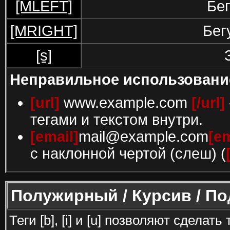
[MLEFT]
Бег
[MRIGHT]
Бег
[s]
Неправильное использовани
[url]
www.example.com
[/url]
тегами и текстом внутри.
[email]
mail@example.com
[em
с наклонной чертой (слеш) (
Полужирный / Курсив / П
Теги [b], [i] и [u] позволяют сдела