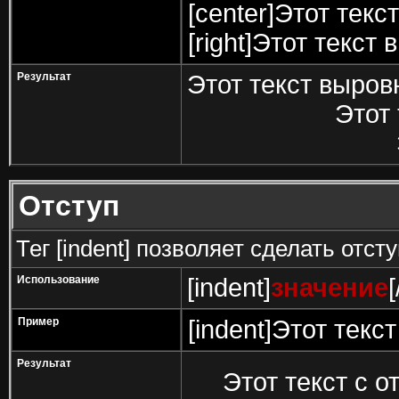
[center]Этот текс
[right]Этот текст
Результат
Этот текст выров
Этот 
Отступ
Тег [indent] позволяет сделать отсту
Использование
[indent]
значение
[
Пример
[indent]Этот текст
Результат
Этот текст с о