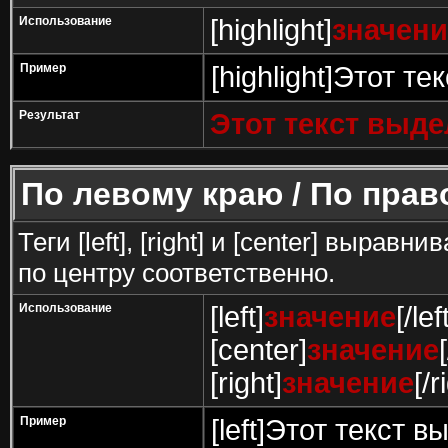
Использование
[highlight]
значени
Пример
[highlight]Этот те
Результат
Этот текст выд
По левому краю / По прав
Теги [left], [right] и [center] выра
по центру соответственно.
Использование
[left]
значение
[/lef
[center]
значение
[right]
значение
[/r
Пример
[left]Этот текст в