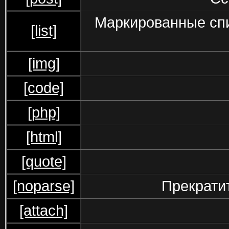
Маркированные спи
[list]
[img]
[code]
[php]
[html]
[quote]
[noparse]
Прекрати
[attach]