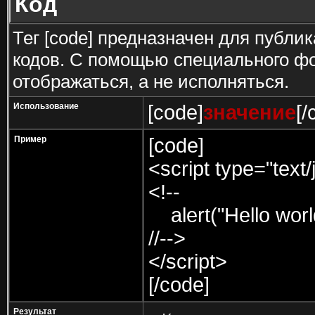
Код
Тег [code] предназначен для публ
кодов. С помощью специального фо
отображаться, а не исполняться.
Использование
[code]
значение
[/
Пример
[code]
<script type="text/
<!--
alert("Hello world
//-->
</script>
[/code]
Результат