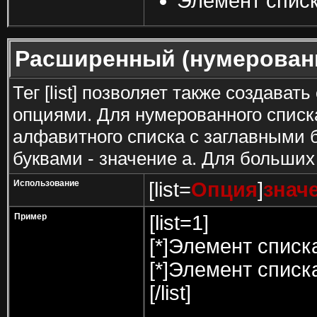
Элемент списк
Расширенный (нумерован
Тег [list] позволяет также создава
опциями. Для нумерованного списк
алфавитного списка с заглавными б
буквами - значение а. Для больших 
Использование
[list=
Опция
]
знач
Пример
[list=1]
[*]Элемент списк
[*]Элемент списк
[/list]