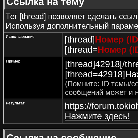
Ссылка на тему
Тег [thread] позволяет сделать ссыл
Используя дополнительный парамет
Использование
[thread]
Номер (I
[thread=
Номер (I
Пример
[thread]42918[/thr
[thread=42918]Наж
(Помните: ID темы/с
сообщений может и н
Результат
https://forum.toki
Нажмите здесь!
Ссылка на сообщение