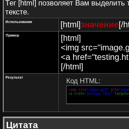
Тег [html] позволяет Вам выделит
тексте.
Использование
[html]
значение
[/h
Пример
[html]
<img src="image.gi
<a href="testing.h
[/html]
Результат
Код HTML:
<img src=
"image.gif"
 alt=
"imag
<a href=
"testing.html"
 target=
Цитата