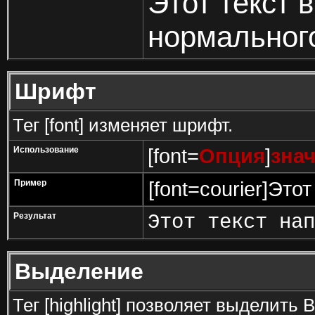
Этот текст 
нормальног
Шрифт
Тег [font] изменяет шрифт.
Использование
[font=
Опция
]
зна
Пример
[font=courier]Это
Результат
Этот текст нап
Выделение
Тег [highlight] позволяет выделить 