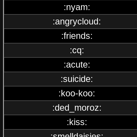
:nyam:
:angrycloud:
:friends:
:cq:
:acute:
:suicide:
:koo-koo:
:ded_moroz:
:kiss:
:smelldaisies: