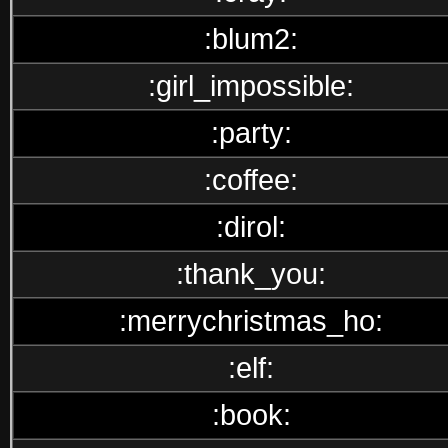
:blum2:
:girl_impossible:
:party:
:coffee:
:dirol:
:thank_you:
:merrychristmas_ho:
:elf:
:book: