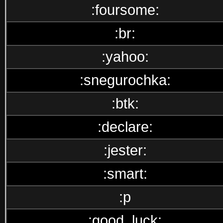
:foursome:
:br:
:yahoo:
:snegurochka:
:btk:
:declare:
:jester:
:smart:
:p
:good_luck: