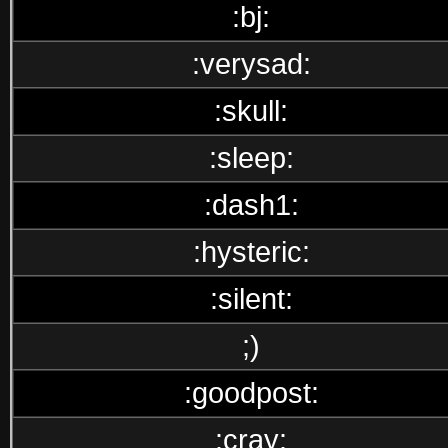
:bj:
:verysad:
:skull:
:sleep:
:dash1:
:hysteric:
:silent:
;)
:goodpost:
:cray: