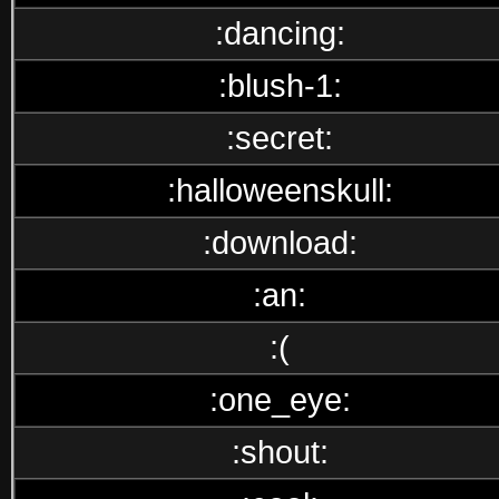
:dancing:
:blush-1:
:secret:
:halloweenskull:
:download:
:an:
:(
:one_eye:
:shout: