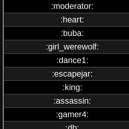
:moderator:
:heart:
:buba:
:girl_werewolf:
:dance1:
:escapejar:
:king:
:assassin:
:gamer4:
:db: