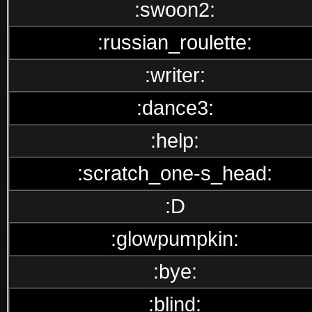
:swoon2:
:russian_roulette:
:writer:
:dance3:
:help:
:scratch_one-s_head:
:D
:glowpumpkin:
:bye:
:blind: