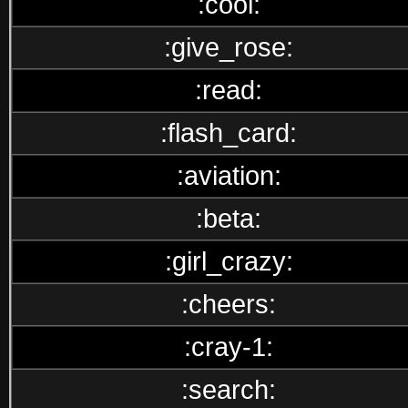
:cool:
:give_rose:
:read:
:flash_card:
:aviation:
:beta:
:girl_crazy:
:cheers:
:cray-1:
:search: