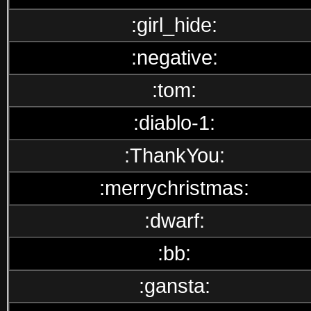
:girl_hide:
:negative:
:tom:
:diablo-1:
:ThankYou:
:merrychristmas:
:dwarf:
:bb:
:gansta: