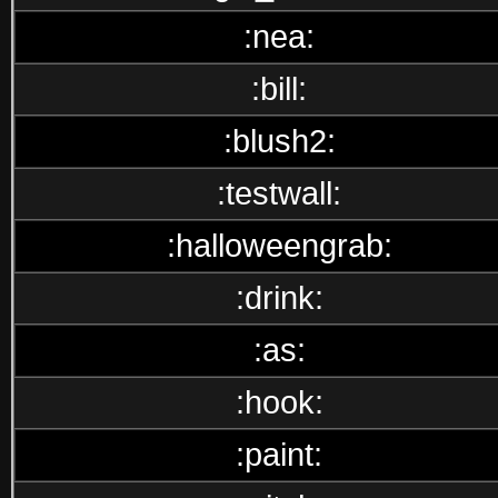
:nea:
:bill:
:blush2:
:testwall:
:halloweengrab:
:drink:
:as:
:hook:
:paint: