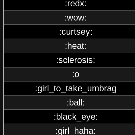
:redx:
:wow:
:curtsey:
:heat:
:sclerosis:
:o
:girl_to_take_umbrag
:ball:
:black_eye:
:girl_haha: