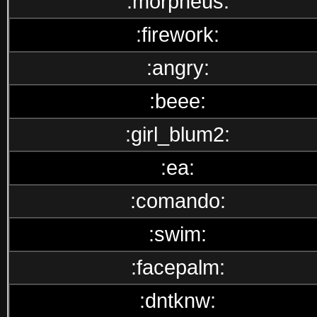
:morpheus:
:firework:
:angry:
:beee:
:girl_blum2:
:ea:
:comando:
:swim:
:facepalm:
:dntknw: