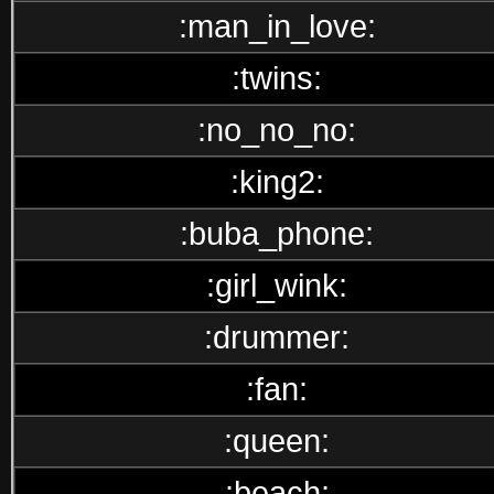
:man_in_love:
:twins:
:no_no_no:
:king2:
:buba_phone:
:girl_wink:
:drummer:
:fan:
:queen:
:beach: