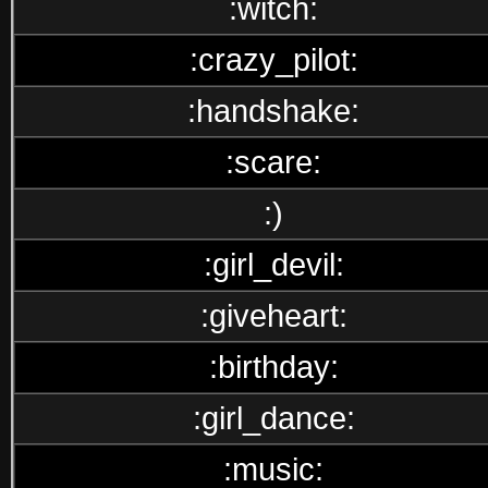
:witch:
:crazy_pilot:
:handshake:
:scare:
:)
:girl_devil:
:giveheart:
:birthday:
:girl_dance:
:music: