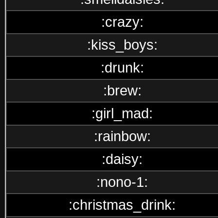
:crazy:
:kiss_boys:
:drunk:
:brew:
:girl_mad:
:rainbow:
:daisy:
:nono-1:
:christmas_drink: