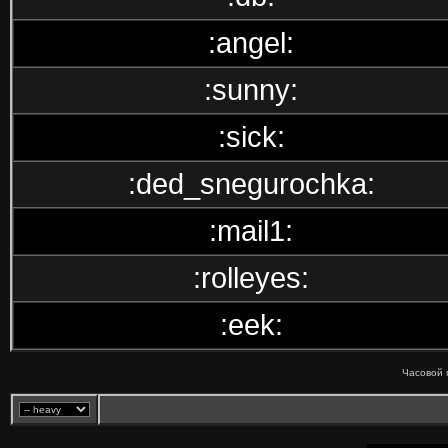
:angel:
:sunny:
:sick:
:ded_snegurochka:
:mail1:
:rolleyes:
:eek:
Часовой 