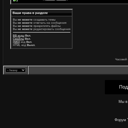
Ваши права в разделе
Вы
не можете
создавать темы
Вы
не можете
отвечать на сообщения
Вы
не можете
прикреплять файлы
Вы
не можете
редактировать сообщения
BB коды
Вкл.
Смайлы
Вкл.
[IMG]
код
Вкл.
HTML код
Выкл.
Часовой 
Под
Мы в
Форум