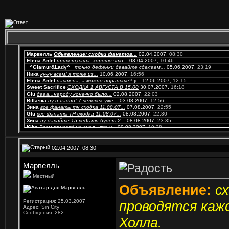
Марвелль
Объявление: сходки фанатов...
02.04.2007,
08:30
Elena Anfel
привет,саша. хорошо что...
03.04.2007,
10:46
_^Glamur&Lady^_
точно дефенки давайте сделаем...
05.06.2007,
23:19
Ника
ку-ку всем! я тоже из...
10.06.2007,
16:56
Elena Anfel
настена, а можно пораньше? у...
12.06.2007,
12:15
Sweet Sacrifice
СХОДКА 1 АВГУСТА В 15.00
30.07.2007,
16:18
Glu
дааа...народу конечно было...
02.08.2007,
22:03
Billачка
ну и ладно! 7 человек уже...
03.08.2007,
12:56
Зина
все фанаты тн сходка 11.08.07...
07.08.2007,
22:55
Glu
все фанаты ТН сходка 11.08.07...
08.08.2007,
22:30
Зина
ну давайте 15 ведь тн будет 2...
08.08.2007,
23:35
Kiba
Всем привет! не знал, что у...
09.08.2007,
19:28
<<Serena>>
Господи! Неужели у нас в...
10.08.2007,
01:17
Elena Anfel
Ха, а зачем здеся писать?!...
17.09.2007,
01:39
Glu
АСТАНЧАНЕ!!!! 4 октября в...
26.10.2007,
16:57
02.04.2007, 08:30
Elena Anfel
да просто сюда мало кто из...
26.10.2007,
20:47
~*LOVE IS DEAD*~
ЗНАКОМАЯ...
01.12.2007,
11:23
Марвелль
Elena Anfel
дааа, очень знакомая...
01.12.2007,
12:19
Glu
ну короче, в Астане сходки...
23.01.2008,
17:02
Местный
Countess of Blood
Привет, привет! Узнали?))))
10.03.2008,
05:49
Объявление:
с
Glu
конечно, дорогая)))
10.03.2008,
07:37
Ника
Эхе.... так, Астана, может...
06.05.2008,
20:59
Nagasaki
Я только за! Давайте...
08.05.2008,
11:26
Регистрация: 25.03.2007
проводятся кажо
Адрес: Sin City
Марвелль
Итак.... 11 июня, в среду,...
09.06.2008,
12:11
Сообщения: 282
A.i.d.a.
У вас в Астане красиво.......
15.06.2008,
17:44
Холла.
Марвелль
А то))) ищо каг)))...
18.06.2008,
13:02
Action
Здрасьте, земляки:) Я вот...
18.06.2008,
14:39