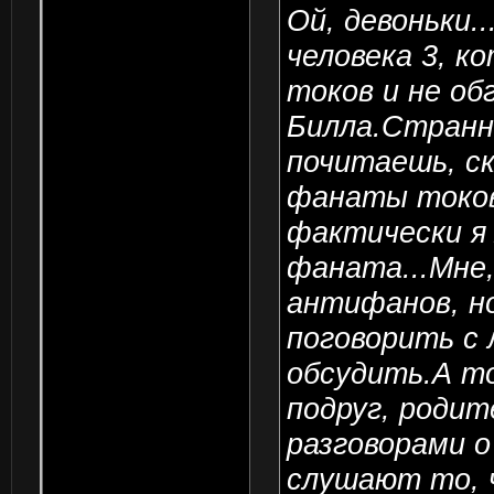
Ой, девоньки..
человека 3, 
токов и не об
Билла.Странны
почитаешь, с
фанаты токов
фактически я 
фаната...Мне,
антифанов, но
поговорить с
обсудить.А т
подруг, родит
разговорами о
слушают то, 