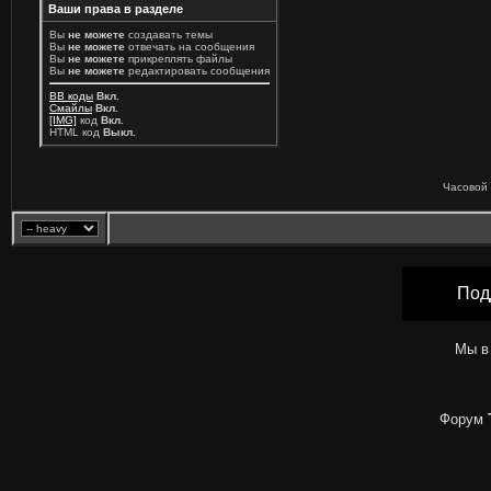
Ваши права в разделе
Вы
не можете
создавать темы
Вы
не можете
отвечать на сообщения
Вы
не можете
прикреплять файлы
Вы
не можете
редактировать сообщения
BB коды
Вкл.
Смайлы
Вкл.
[IMG]
код
Вкл.
HTML код
Выкл.
Часовой 
Под
Мы в
Форум