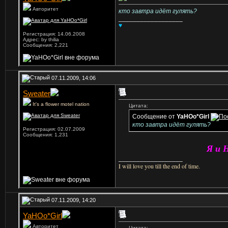
Авторитет
кто завтра идёт гулять?
__________________
♥
Регистрация: 14.06.2008
Адрес: by thilia
Сообщения: 2,221
07.11.2009, 14:06
Sweater
It's a flower motel nation
Цитата:
Сообщение от
YaHOo*Girl
кто завтра идёт гулять?
Регистрация: 02.07.2009
Сообщения: 1,231
Я и 
__________________
I will love you till the end of time.
07.11.2009, 14:20
YaHOo*Girl
Авторитет
Цитата: