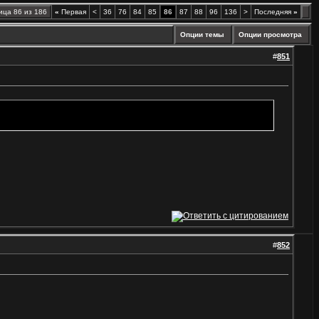
ица 86 из 186
«
Первая
<
36
76
84
85
86
87
88
96
136
>
Последняя
»
Опции темы
Опции просмотра
#
851
#
852