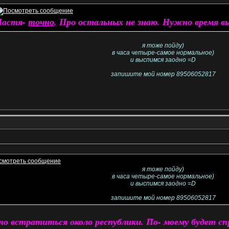
Настя-
точно
. Про остальных не знаю. Нужно время вы
я тоже пойду)
в часа четыре-самое нормальное)
и выспимся заодно =D
запишите мой номер 89506052817
я тоже пойду)
в часа четыре-самое нормальное)
и выспимся заодно =D
запишите мой номер 89506052817
 встратиться около республики. По- моему будет спра