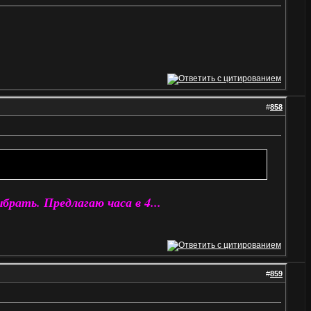
#
858
брать. Предлагаю часа в 4...
#
859