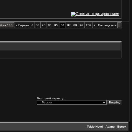
6 из 186
«
Первая
<
36
76
84
85
86
87
88
96
136
>
Последняя
»
Быстрый переход
Tokio Hotel
-
Архив
-
Вверх