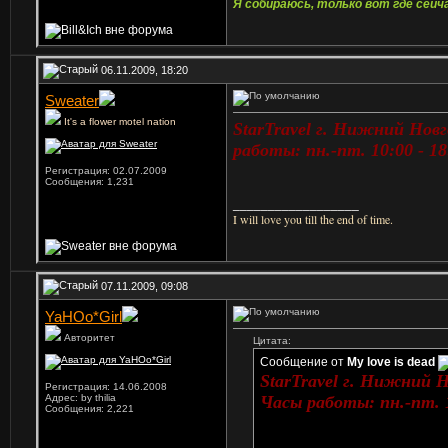
Я собираюсь, только вот где сейча
06.11.2009, 18:20
Sweater
It's a flower motel nation
StarTravel г. Нижний Новг
работы: пн.-пт. 10:00 - 18
Регистрация: 02.07.2009
Сообщения: 1,231
__________________
I will love you till the end of time.
07.11.2009, 09:08
YaHOo*Girl
Авторитет
Цитата:
Сообщение от
My love is dead
StarTravel г. Нижний Н
Регистрация: 14.06.2008
Адрес: by thilia
Часы работы: пн.-пт. 1
Сообщения: 2,221