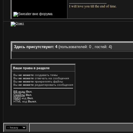
__________________
I will love you till the end of time.
Здесь присутствуют: 4
(пользователей: 0 , гостей: 4)
Ваши права в разделе
Вы
не можете
создавать темы
Вы
не можете
отвечать на сообщения
Вы
не можете
прикреплять файлы
Вы
не можете
редактировать сообщения
BB коды
Вкл.
Смайлы
Вкл.
[IMG]
код
Вкл.
HTML код
Выкл.