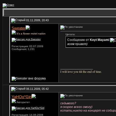
01.11.2009, 20:43
Sweater
It's a flower motel nation
Цитата:
Сообщение от
Keyt Mayami
всем привет)
Регистрация: 02.07.2009
Сообщения: 1,231
__________________
I will love you till the end of time.
06.11.2009, 05:42
YaHOo*Girl
Авторитет
седьмого?
я скорее всего смогу)
кстати,никто на концерт не собир
Регистрация: 14.06.2008