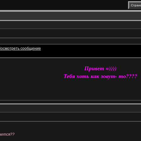
Стран
Привет =))))
Тебя хоть как зовут- то????
ается??