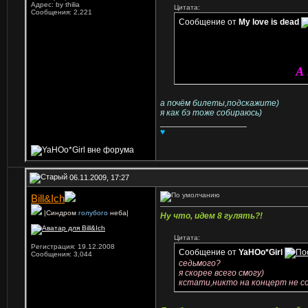
Адрес: by thilia
Цитата:
Сообщения: 2,221
Сообщение от
My love is dead
А 
а почём билеты,подскажите)
я как бэ тоже собираюсь)
__________________
♥
06.11.2009, 17:27
Bill&Ich
|Синдром
голубого
неба|
Ну что, идем 8 гулять?!
Цитата:
Регистрация: 19.12.2008
Сообщение от
YaHOo*Girl
Сообщения: 3,044
седьмого?
я скорее всего смогу)
кстати,никто на концерт не с