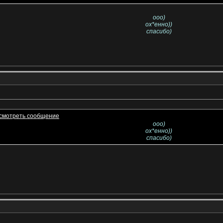
ооо)
ох*енно))
спасибо)
ооо)
ох*енно))
спасибо)