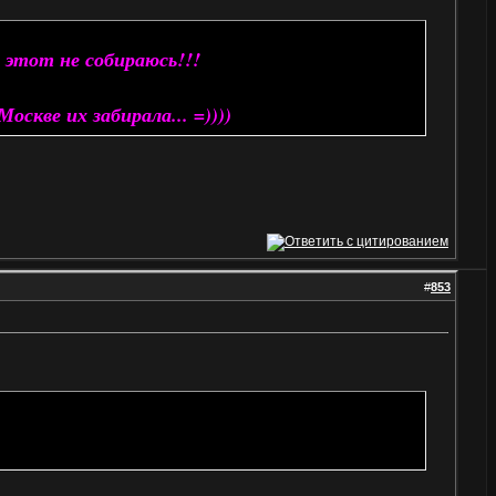
 этот не собираюсь!!!
оскве их забирала... =))))
#
853