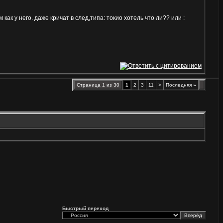
как у него. даже кричат в след,типа: токио хотель что ли?? или :
Страница 1 из 30
1
2
3
11
>
Последняя
»
Быстрый переход