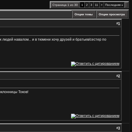
Страница 1 из 30
1
2
3
11
>
Последняя
»
Опции темы
Опции просмотра
#
1
х людей навалом... и в тюмени хочу друзей и братьев/сестер по
#
2
оклонницы Токов!
#
3