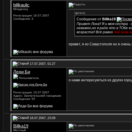
billkaulic
Младенец
Цитата:
Регистрация: 16.07.2007
Сообщения: 3
Сообщение от
Billka19
Привет Лока!! Я и моя сестра -
неважно,но я рада что в ТОбе 
возраста!! Всё равно
дай знак к
привет, я из Севастополя но я очень
17.07.2007, 01:27
Леди Би
Пользователь
о нами интересуються из других гор
Регистрация: 15.07.2007
Адрес: Заепательский городишко
Сообщения: 55
18.07.2007, 23:09
Billka19
Местный