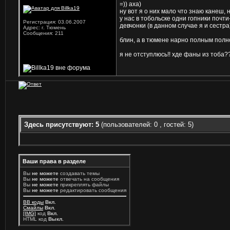
=)) аха)
ну вот я о них мало что знаю канеш, 
у нас в тобольске одни гопники почти
Регистрация: 03.06.2007
девчонки (в данном случае я и сестра
Адрес: г. Тюмень
Сообщения: 211
блин, а в тюмене нарно полным полн
я не отступлюсь!! хде фаны из тоба?
Здесь присутствуют: 5
(пользователей: 0 , гостей: 5)
Ваши права в разделе
Вы
не можете
создавать темы
Вы
не можете
отвечать на сообщения
Вы
не можете
прикреплять файлы
Вы
не можете
редактировать сообщения
BB коды
Вкл.
Смайлы
Вкл.
[IMG]
код
Вкл.
HTML код
Выкл.