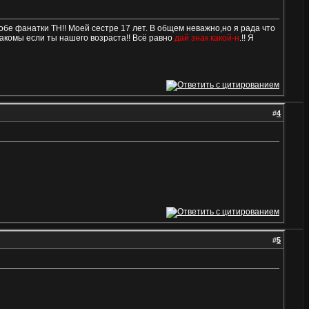
и обе фанатки ТН!! Моей сестре 17 лет. В общем неважно,но я рада что
накомы если ты нашего возраста!! Всё равно
дай знак какой-н
.!! Я
#
4
#
5