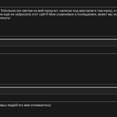
з Тобольска (не смотри на мой город кот. написан под аватором-я там учусь), 
сли ещё не забросила этот сайт!!! Мож созвонимся и пообщаемся, может мы з
лянуть!
ивых людей! кто жив откликнитесь!