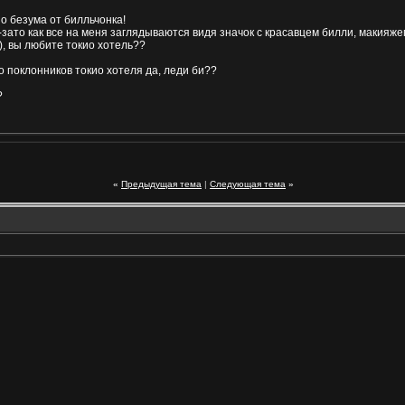
но безума от билльчонка!
-зато как все на меня заглядываются видя значок с красавцем билли, макияжем 
), вы любите токио хотель??
о поклонников токио хотеля да, леди би??
?
«
Предыдущая тема
|
Следующая тема
»