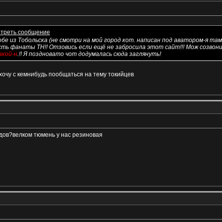
 обе из Тобольска (не смотри на мой город кот. написан под аватором-я там
есть фанаты ТН!! Отзовись если ещё не забросила этот сайт!!! Мож созво
акой-н
.!! Я поздновато чот додумалась сюда заглянуть!
 хочу с кемнибудь пообщаться на тему токийцев
одов?велком тюмень у нас резиновая