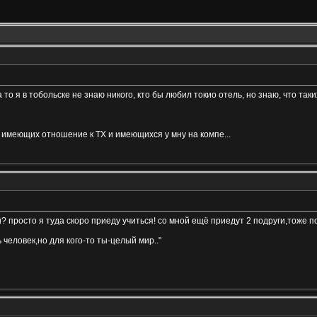
о я в тобольске не знаю никого, кто бы любил токио отель, но знаю, что таки
з имеющих отношение к ТХ и имеющихся у мну на компе...
и? просто я туда скоро приеду учиться! со мной ещё приедут 2 подруги,тоже п
 человек,но для кого-то ты-целый мир.."