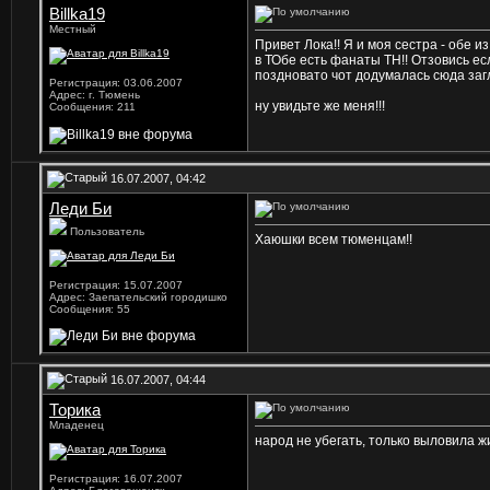
Billka19
Местный
Привет Лока!! Я и моя сестра - обе и
в ТОбе есть фанаты ТН!! Отзовись е
поздновато чот додумалась сюда заг
Регистрация: 03.06.2007
Адрес: г. Тюмень
ну увидьте же меня!!!
Сообщения: 211
16.07.2007, 04:42
Леди Би
Пользователь
Хаюшки всем тюменцам!!
Регистрация: 15.07.2007
Адрес: Заепательский городишко
Сообщения: 55
16.07.2007, 04:44
Торика
Младенец
народ не убегать, только выловила ж
Регистрация: 16.07.2007