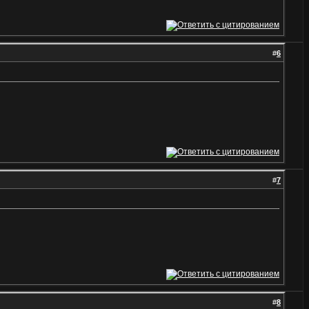
#
6
#
7
#
8