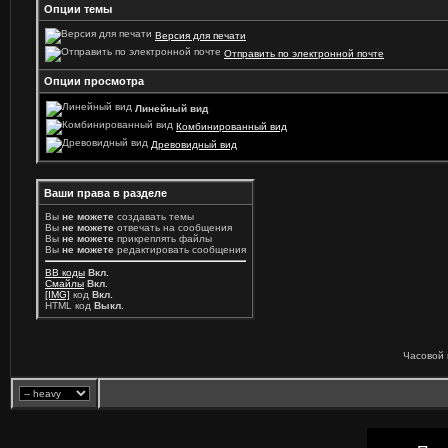
Опции темы
Версия для печати
Отправить по электронной почте
Опции просмотра
Линейный вид
Комбинированный вид
Древовидный вид
Ваши права в разделе
Вы
не можете
создавать темы
Вы
не можете
отвечать на сообщения
Вы
не можете
прикреплять файлы
Вы
не можете
редактировать сообщения
BB коды
Вкл.
Смайлы
Вкл.
[IMG]
код
Вкл.
HTML код
Выкл.
Часовой 