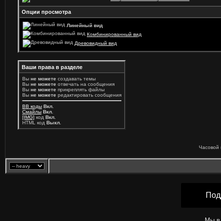
Опции просмотра
Линейный вид
Комбинированный вид
Древовидный вид
Ваши права в разделе
Вы
не можете
создавать темы
Вы
не можете
отвечать на сообщения
Вы
не можете
прикреплять файлы
Вы
не можете
редактировать сообщения
BB коды
Вкл.
Смайлы
Вкл.
[IMG]
код
Вкл.
HTML код
Выкл.
Часовой 
Под
Мы в