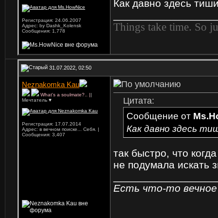
Как давно здесь тиш
_________________
Регистрация: 24.06.2007
Things take time. So ju
Адрес: by Dashk_Kolensk
Сообщения: 1,778
31.07.2022, 02:50
Neznakomka Kau
What's a soulmate?.. |
|
Цитата:
Мечтатель ♥
Сообщение от
Ms.H
Регистрация: 17.07.2014
Как давно здесь ти
Адрес: в вечном поиске... Себя. |
Сообщения: 3,407
так быстро, что когд
не подумала искать 
_________________
Есть что-то вечное