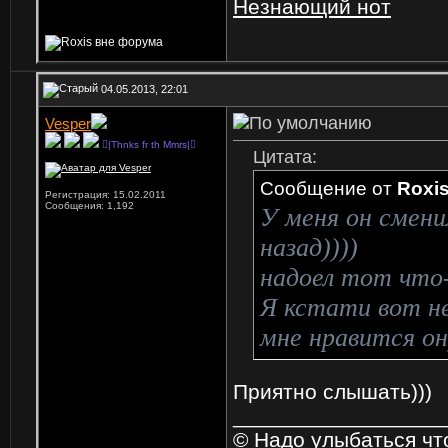
Незнающий нот
04.05.2013, 22:01
Vesper
|Thnks fr th Mmrs|
Цитата:
Сообщение от
Roxi
Регистрация: 15.02.2011
Сообщения: 1,192
У меня он смени
назад))))
надоел тот что
Я кстати вот н
мне нравится он
Приятно слышать)))
_________________
© Надо улыбаться что