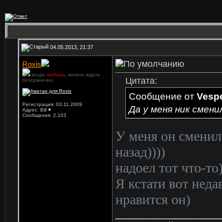
04.05.2013, 21:37
Roxis
когда
любишь
, можно ждать
Цитата:
безгранично.
Сообщение от
Vesp
Регистрация: 03.11.2009
Да у меня ник смени
Адрес: Bill ♥
Сообщения: 2,103
У меня он сменил
назад))))
надоел тот что-то)
Я кстати вот неда
нравится он)
_________________