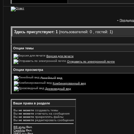
«
Предыдущ
Здесь присутствуют: 1
(пользователей: 0 , гостей: 1)
Опции темы
Версия для печати
Отправить по электронной почте
Опции просмотра
Линейный вид
Комбинированный вид
Древовидный вид
Ваши права в разделе
Вы
не можете
создавать темы
Вы
не можете
отвечать на сообщения
Вы
не можете
прикреплять файлы
Вы
не можете
редактировать сообщения
BB коды
Вкл.
Смайлы
Вкл.
[IMG]
код
Вкл.