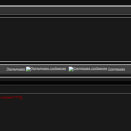
Предыдущее
Следующее
з наших???)))