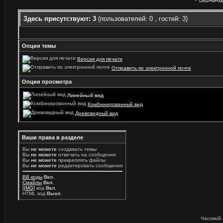
Здесь присутствуют: 3
(пользователей: 0 , гостей: 3)
Опции темы
Версия для печати
Отправить по электронной почте
Опции просмотра
Линейный вид
Комбинированный вид
Древовидный вид
Ваши права в разделе
Вы
не можете
создавать темы
Вы
не можете
отвечать на сообщения
Вы
не можете
прикреплять файлы
Вы
не можете
редактировать сообщения
BB коды
Вкл.
Смайлы
Вкл.
[IMG]
код
Вкл.
HTML код
Выкл.
Часовой 