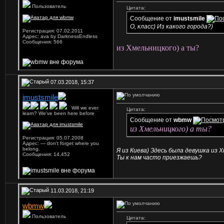
Пользователь
Цитата:
Сообщение от
imustsmile
О, класс) Из какого города?)
Регистрация: 07.02.2011
Адрес: ava by DarknessEndless
Сообщения: 566
из Хмельницкого) а ты?
07.03.2018, 15:37
imustsmile
...
Will we ever
Цитата:
learn? We've been here before
Сообщение от
wbmw
из Хмельницкого) а ты?
Регистрация: 05.07.2008
Адрес: — don't forget where you
belong.
Я из Киева) Здесь была девушка из 
Сообщения: 14,452
Ты к нам часто приезжаешь?
11.03.2018, 21:19
wbmw
Пользователь
Цитата: