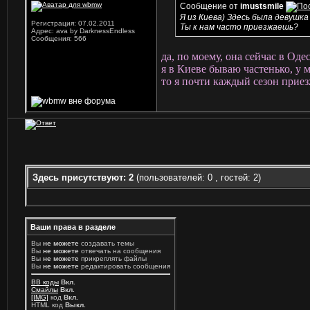
Сообщение от
imustsmile
Я из Киева) Здесь была девушка
Регистрация: 07.02.2011
Ты к нам часто приезжаешь?
Адрес: ava by DarknessEndless
Сообщения: 566
да, по моему, она сейчас в Одесс
я в Киеве бываю частенько, у
то я почти каждый сезон прие
Здесь присутствуют: 2
(пользователей: 0 , гостей: 2)
Ваши права в разделе
Вы
не можете
создавать темы
Вы
не можете
отвечать на сообщения
Вы
не можете
прикреплять файлы
Вы
не можете
редактировать сообщения
BB коды
Вкл.
Смайлы
Вкл.
[IMG]
код
Вкл.
HTML код
Выкл.