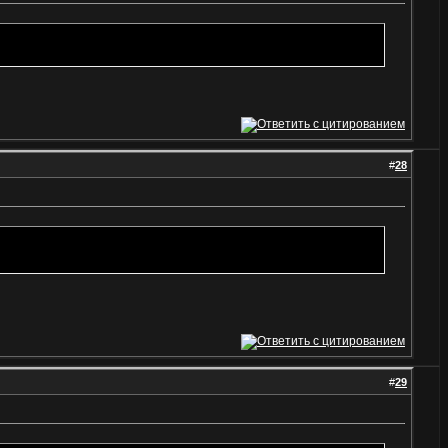
#
28
#
29