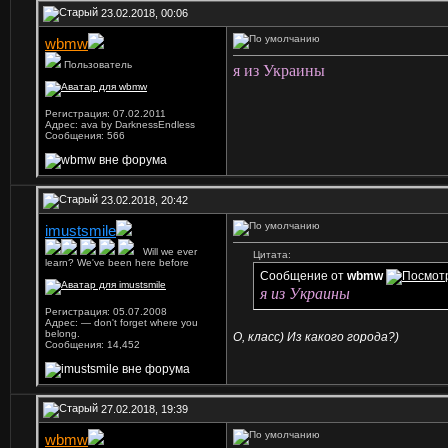
23.02.2018, 00:06
wbmw
Пользователь
я из Украины
Регистрация: 07.02.2011
Адрес: ava by DarknessEndless
Сообщения: 566
23.02.2018, 20:42
imustsmile
...
Will we ever
Цитата:
learn? We've been here before
Сообщение от
wbmw
я из Украины
Регистрация: 05.07.2008
Адрес: — don't forget where you
belong.
О, класс) Из какого города?)
Сообщения: 14,452
27.02.2018, 19:39
wbmw