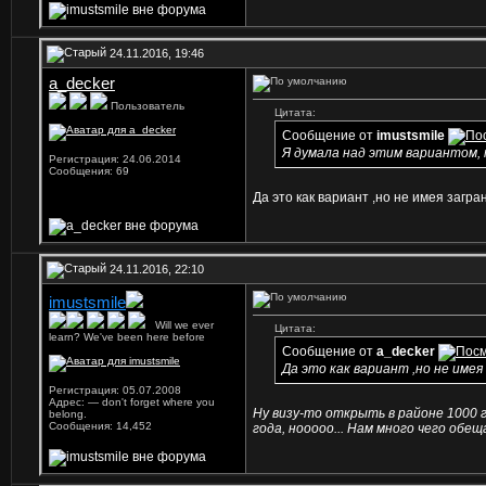
24.11.2016, 19:46
a_decker
Пользователь
Цитата:
Сообщение от
imustsmile
Я думала над этим вариантом, 
Регистрация: 24.06.2014
Сообщения: 69
Да это как вариант ,но не имея загра
24.11.2016, 22:10
imustsmile
...
Will we ever
Цитата:
learn? We've been here before
Сообщение от
a_decker
Да это как вариант ,но не имея
Регистрация: 05.07.2008
Адрес: — don't forget where you
Ну визу-то открыть в районе 1000 г
belong.
Сообщения: 14,452
года, нооооо... Нам много чего обещ