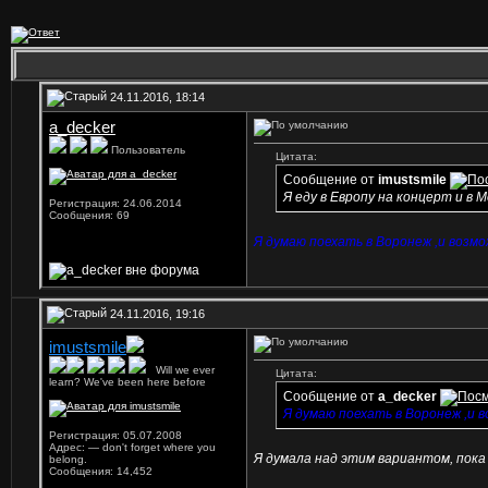
24.11.2016, 18:14
a_decker
Пользователь
Цитата:
Сообщение от
imustsmile
Я еду в Европу на концерт и в 
Регистрация: 24.06.2014
Сообщения: 69
Я думаю поехать в Воронеж ,и возмо
24.11.2016, 19:16
imustsmile
...
Will we ever
Цитата:
learn? We've been here before
Сообщение от
a_decker
Я думаю поехать в Воронеж ,и 
Регистрация: 05.07.2008
Адрес: — don't forget where you
Я думала над этим вариантом, пока 
belong.
Сообщения: 14,452