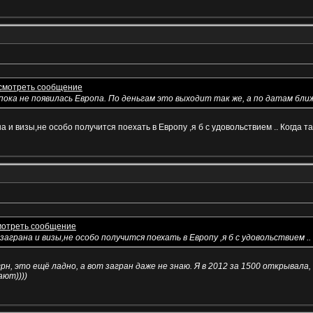
пока не появилась Европа. По деньгам это выходит так же, а по датам бли
на и визы,не особо получится поехать в Европу ,я б с удовольствием .. Когда 
 заграна и визы,не особо получится поехать в Европу ,я б с удовольствием .
рн, это ещё ладно, а вот загран даже не знаю. Я в 2012 за 1500 открывала
ают))))