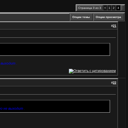
Страница 3 из 3
<
1
2
3
Опции темы
Опции просмотра
#
21
 выходит .
#
22
о не выходит .