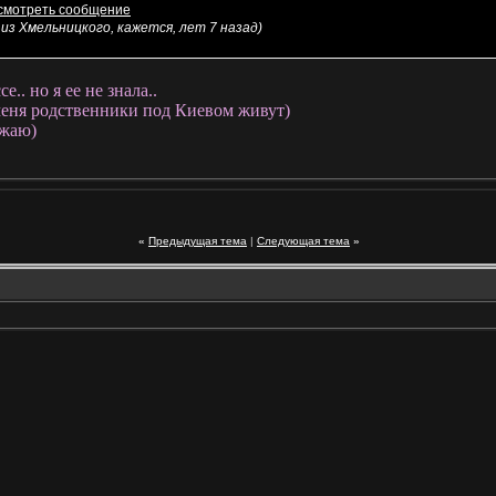
 из Хмельницкого, кажется, лет 7 назад)
е.. но я ее не знала..
 меня родственники под Киевом живут)
зжаю)
«
Предыдущая тема
|
Следующая тема
»