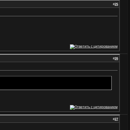
#
25
#
26
#
27