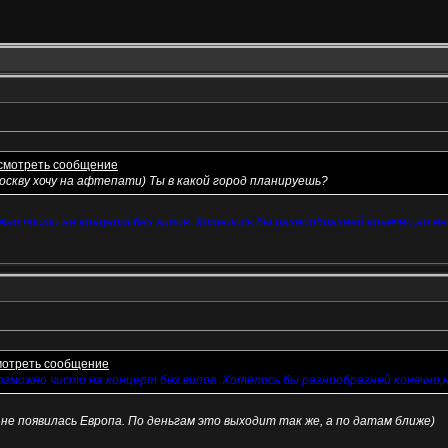
Москву хочу на афтепати) Ты в какой город планируешь?
жно чисто на концерт без випов .Хотелось бы разнообразней конечно,но не
возможно чисто на концерт без випов .Хотелось бы разнообразней конечно,н
не появилась Европа. По деньгам это выходит так же, а по датам ближе)