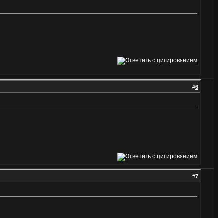
#
6
#
7