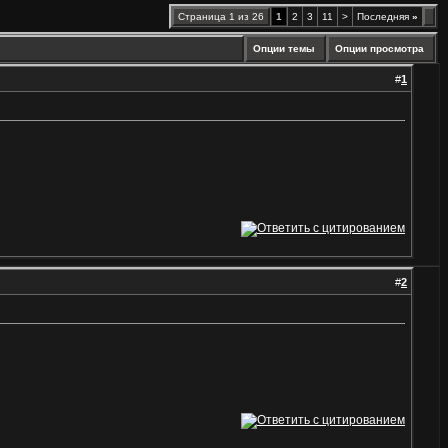
Страница 1 из 26
1
2
3
11
>
Последняя
»
Опции темы
Опции просмотра
#
1
#
2