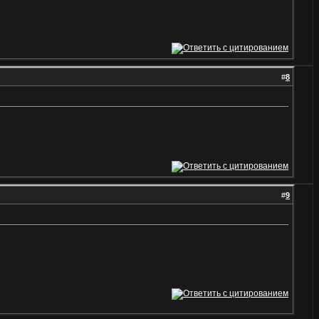
#
8
#
9