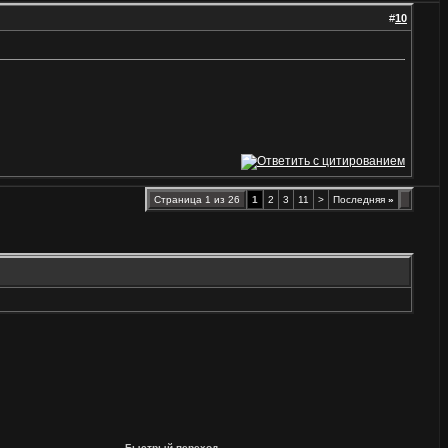
#
10
Страница 1 из 26
1
2
3
11
>
Последняя
»
Быстрый переход