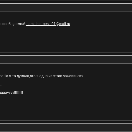
ло пообщаемся!
i_am_the_best_91@mail.ru
а!!!а я то думала,что я одна из этого зажопинска...
..
аауууу!!!!!!!!!!