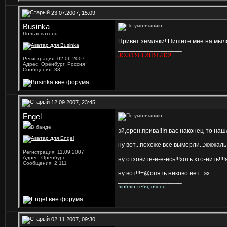
23.07.2007, 15:09
Businka
Пользователь
Привет земляки! Пишите мне на мы
__________________
JOJO Я ТИПЯ ЛЮ!
Регистрация: 02.06.2007
Адрес: Оренбург, Россия
Сообщения: 33
12.09.2007, 23:45
Engel
В банде
эй,орен,прива!!!я вас наконец-то нашл
ну вот...похоже все вымерли...жжжаль.
Регистрация: 11.09.2007
Адрес: Оренбург
ну отзовите-е-е-есь!!!хоть хто-нить!!!!аа
Сообщения: 2,111
ну вот!!!=@опять никово нет...эх...
__________________
люблю тебя, очень
02.11.2007, 09:30