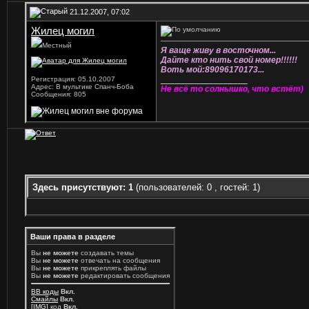
21.12.2007, 07:02
Жилец могил
Местный
Я ваще живу в восточном...
Дайте кто нить свой номер!!!!!!
Воть мой:89096170173...
__________________
Регистрация: 05.10.2007
Адрес: В мультике Спанч-Боба
Не всё то солнышко, что встёт)
Сообщения: 805
Здесь присутствуют: 1
(пользователей: 0 , гостей: 1)
Ваши права в разделе
Вы
не можете
создавать темы
Вы
не можете
отвечать на сообщения
Вы
не можете
прикреплять файлы
Вы
не можете
редактировать сообщения
BB коды
Вкл.
Смайлы
Вкл.
[IMG]
код
Вкл.