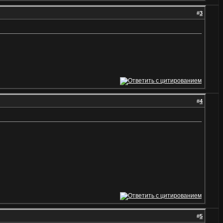
#
3
#
4
#
5