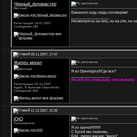
Чёрный_фломастер
Местный
Емоангел ходь сюды поговорим!
__________________
Несмотря ни на что, ни на где, ни на 
Регистрация: 16.07.2007
Сообщения: 296
05.11.2007, 17:47
Жилец могил
Местный
Я из Оренбурга!!!Где все?
__________________
Не всё то солнышко, что встёт)
Регистрация: 05.10.2007
Адрес: В мультике Спанч-Боба
Сообщения: 805
11.12.2007, 20:36
jOjO
Пользователь
Я из орена!!!!!!!!!!!
С Бусей мы знакомы...
Бля...пипец как нас "много"...